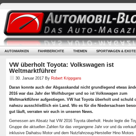
AUTOMARKEN
FAHRBERICHTE
THEMEN
SPORTWAGEN & EXOTE
VW überholt Toyota: Volkswagen ist
Weltmarktführer
30. Januar 2017
By
Robert Krippgans
Daran konnte auch der Abgasskandal nicht grundlegend etwas änd
2016 war das Jahr der Wolfsburger und so ist Volkswagen zum
Weltmarktführer aufgestiegen. VW hat Toyota überholt und schuld d
nahezu ausschließlich ein Land. Wo es für die Niedersachsen bes
gut läuft, verraten wir euch in unseren News.
Gemessen am Absatz hat VW 2016 Toyota überholt. Heute legte die To
Gruppe die aktuellen Zahlen für das vergangene Jahr vor und da verkau
inklusive Daihatsu Motor und dem Nutzfahrzeug-Hersteller Hino Motors