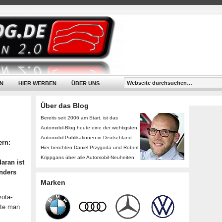
N
HIER WERBEN
ÜBER UNS
Über das Blog
Bereits seit 2006 am Start, ist das
Automobil-Blog heute eine der wichtigsten
Automobil-Publikationen in Deutschland.
ern:
Hier berichten Daniel Przygoda und Robert
Krippgans über alle Automobil-Neuheiten.
aran ist
onders
Marken
yota-
fte man