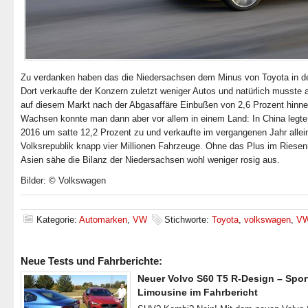
Zu verdanken haben das die Niedersachsen dem Minus von Toyota in 
Dort verkaufte der Konzern zuletzt weniger Autos und natürlich musste
auf diesem Markt nach der Abgasaffäre Einbußen von 2,6 Prozent hinn
Wachsen konnte man dann aber vor allem in einem Land: In China legt
2016 um satte 12,2 Prozent zu und verkaufte im vergangenen Jahr allein
Volksrepublik knapp vier Millionen Fahrzeuge. Ohne das Plus im Riesenr
Asien sähe die Bilanz der Niedersachsen wohl weniger rosig aus.
Bilder: © Volkswagen
Kategorie:
Automarken
,
VW
Stichworte:
Toyota
,
volkswagen
,
V
Neue Tests und Fahrberichte:
Neuer Volvo S60 T5 R-Design – Spor
Limousine im Fahrbericht