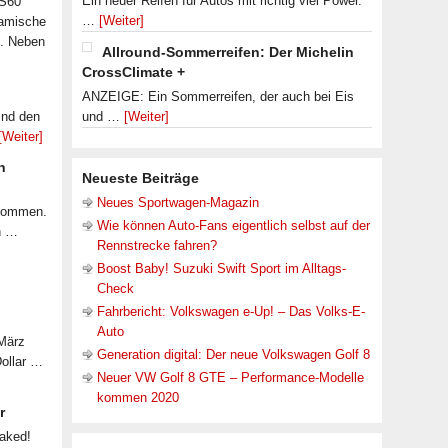
Ein neuer Reifen für Autos mit richtig viel Power.
 S60
…
[Weiter]
namische
n. Neben
Allround-Sommerreifen: Der Michelin
CrossClimate +
ANZEIGE: Ein Sommerreifen, der auch bei Eis
ind den
und …
[Weiter]
[Weiter]
n
Neueste Beiträge
Neues Sportwagen-Magazin
ekommen.
Wie können Auto-Fans eigentlich selbst auf der
n …
Rennstrecke fahren?
Boost Baby! Suzuki Swift Sport im Alltags-
Check
Fahrbericht: Volkswagen e-Up! – Das Volks-E-
Auto
 März
Generation digital: Der neue Volkswagen Golf 8
Dollar …
Neuer VW Golf 8 GTE – Performance-Modelle
kommen 2020
r
eaked!