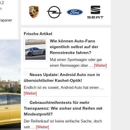
0,2
n
Japaner
Frische Artikel
Wie können Auto-Fans
eigentlich selbst auf der
Rennstrecke fahren?
Mal einen Sportwagen oder gar
einen Rennwagen über …
[Weiter]
Neues Update: Android Auto nun in
übersichtlicher Kachel-Optik!
Endlich ist es soweit, Android Auto hat einen …
[Weiter]
Gebrauchtreifentests für mehr
Transparenz: Wie sicher sind Reifen mit
Mindestprofil?
Der Reifenkauf ist keine einfache Sache, doch
seit …
[Weiter]