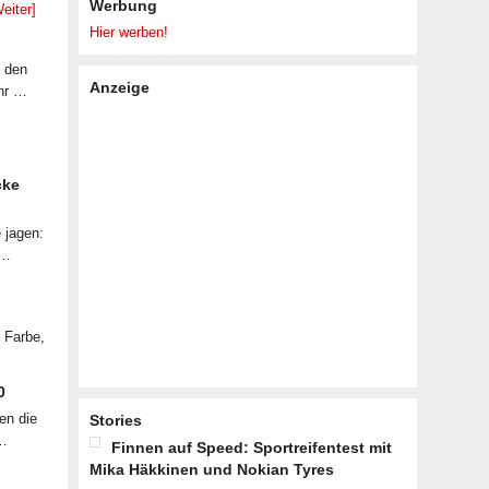
Werbung
eiter]
Hier werben!
f den
Anzeige
ahr …
cke
 jagen:
 …
r Farbe,
0
en die
Stories
 …
Finnen auf Speed: Sportreifentest mit
Mika Häkkinen und Nokian Tyres