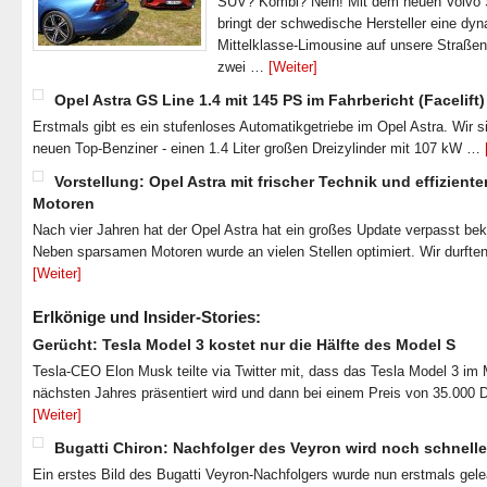
SUV? Kombi? Nein! Mit dem neuen Volvo
bringt der schwedische Hersteller eine dy
Mittelklasse-Limousine auf unsere Straße
zwei …
[Weiter]
Opel Astra GS Line 1.4 mit 145 PS im Fahrbericht (Facelift)
Erstmals gibt es ein stufenloses Automatikgetriebe im Opel Astra. Wir s
neuen Top-Benziner - einen 1.4 Liter großen Dreizylinder mit 107 kW …
Vorstellung: Opel Astra mit frischer Technik und effiziente
Motoren
Nach vier Jahren hat der Opel Astra hat ein großes Update verpasst b
Neben sparsamen Motoren wurde an vielen Stellen optimiert. Wir durfte
[Weiter]
Erlkönige und Insider-Stories:
Gerücht: Tesla Model 3 kostet nur die Hälfte des Model S
Tesla-CEO Elon Musk teilte via Twitter mit, dass das Tesla Model 3 im
nächsten Jahres präsentiert wird und dann bei einem Preis von 35.000 
[Weiter]
Bugatti Chiron: Nachfolger des Veyron wird noch schnelle
Ein erstes Bild des Bugatti Veyron-Nachfolgers wurde nun erstmals gel