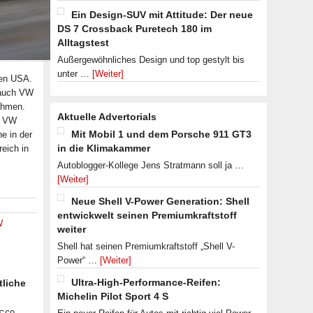
Ein Design-SUV mit Attitude: Der neue
DS 7 Crossback Puretech 180 im
Alltagstest
Außergewöhnliches Design und top gestylt bis
unter …
[Weiter]
den USA.
 auch VW
ehmen.
Aktuelle Advertorials
e VW
Mit Mobil 1 und dem Porsche 911 GT3
e in der
in die Klimakammer
eich in
Autoblogger-Kollege Jens Stratmann soll ja …
[Weiter]
Neue Shell V-Power Generation: Shell
entwickwelt seinen Premiumkraftstoff
W
weiter
Shell hat seinen Premiumkraftstoff „Shell V-
Power“ …
[Weiter]
Ultra-High-Performance-Reifen:
tliche
Michelin Pilot Sport 4 S