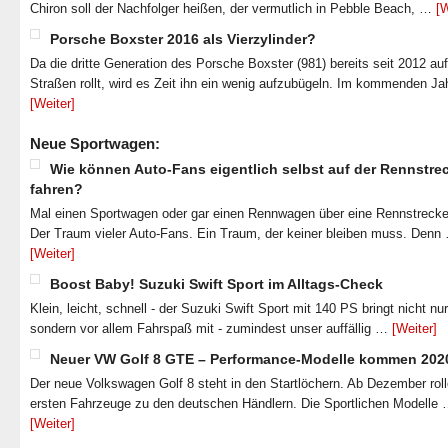
Chiron soll der Nachfolger heißen, der vermutlich in Pebble Beach, …
[W
Porsche Boxster 2016 als Vierzylinder?
Da die dritte Generation des Porsche Boxster (981) bereits seit 2012 au
Straßen rollt, wird es Zeit ihn ein wenig aufzubügeln. Im kommenden J
[Weiter]
Neue Sportwagen:
Wie können Auto-Fans eigentlich selbst auf der Rennstre
fahren?
Mal einen Sportwagen oder gar einen Rennwagen über eine Rennstrecke
Der Traum vieler Auto-Fans. Ein Traum, der keiner bleiben muss. Denn
[Weiter]
Boost Baby! Suzuki Swift Sport im Alltags-Check
Klein, leicht, schnell - der Suzuki Swift Sport mit 140 PS bringt nicht nu
sondern vor allem Fahrspaß mit - zumindest unser auffällig …
[Weiter]
Neuer VW Golf 8 GTE – Performance-Modelle kommen 202
Der neue Volkswagen Golf 8 steht in den Startlöchern. Ab Dezember roll
ersten Fahrzeuge zu den deutschen Händlern. Die Sportlichen Modelle
[Weiter]