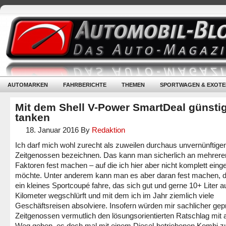
AUTOMARKEN
FAHRBERICHTE
THEMEN
SPORTWAGEN & EXOTE
Mit dem Shell V-Power SmartDeal günsti
tanken
18. Januar 2016
By
Redaktion
Ich darf mich wohl zurecht als zuweilen durchaus unvernünftige
Zeitgenossen bezeichnen. Das kann man sicherlich an mehrere
Faktoren fest machen – auf die ich hier aber nicht komplett eing
möchte. Unter anderem kann man es aber daran fest machen, d
ein kleines Sportcoupé fahre, das sich gut und gerne 10+ Liter a
Kilometer wegschlürft und mit dem ich im Jahr ziemlich viele
Geschäftsreisen absolviere. Insofern würden mir sachlicher gep
Zeitgenossen vermutlich den lösungsorientierten Ratschlag mit 
Weg geben, es doch mal mit einem Diesel-betriebenen Kombi z