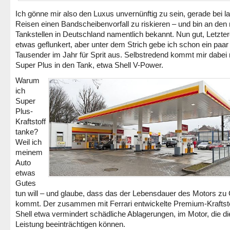
Ich gönne mir also den Luxus unvernünftig zu sein, gerade bei l
Reisen einen Bandscheibenvorfall zu riskieren – und bin an den
Tankstellen in Deutschland namentlich bekannt. Nun gut, Letzte
etwas geflunkert, aber unter dem Strich gebe ich schon ein paar
Tausender im Jahr für Sprit aus. Selbstredend kommt mir dabei 
Super Plus in den Tank, etwa Shell V-Power.
Warum
ich
Super
Plus-
Kraftstoff
tanke?
Weil ich
meinem
Auto
etwas
Gutes
tun will – und glaube, dass das der Lebensdauer des Motors zu
kommt. Der zusammen mit Ferrari entwickelte Premium-Kraftst
Shell etwa vermindert schädliche Ablagerungen, im Motor, die di
Leistung beeinträchtigen können.