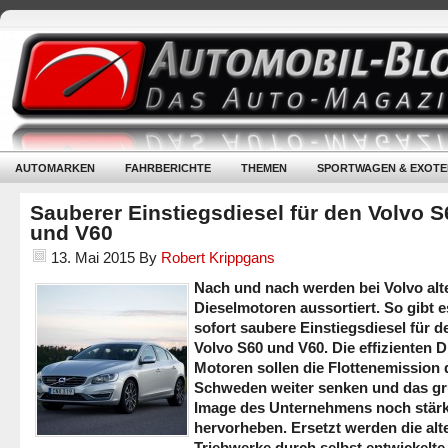
AUTOMARKEN
FAHRBERICHTE
THEMEN
SPORTWAGEN & EXOTE
Sauberer Einstiegsdiesel für den Volvo S
und V60
13. Mai 2015
By
Robert Krippgans
Nach und nach werden bei Volvo alt
Dieselmotoren aussortiert. So gibt e
sofort saubere Einstiegsdiesel für d
Volvo S60 und V60. Die effizienten D
Motoren sollen die Flottenemission 
Schweden weiter senken und das g
Image des Unternehmens noch stär
hervorheben. Ersetzt werden die alt
Triebwerke durch selbst entwickelte