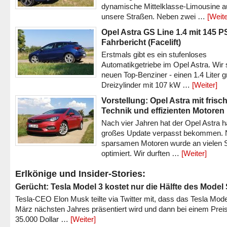
dynamische Mittelklasse-Limousine a
unsere Straßen. Neben zwei …
[Weite
Opel Astra GS Line 1.4 mit 145 P
Fahrbericht (Facelift)
Erstmals gibt es ein stufenloses
Automatikgetriebe im Opel Astra. Wir 
neuen Top-Benziner - einen 1.4 Liter 
Dreizylinder mit 107 kW …
[Weiter]
Vorstellung: Opel Astra mit frisc
Technik und effizienten Motoren
Nach vier Jahren hat der Opel Astra h
großes Update verpasst bekommen.
sparsamen Motoren wurde an vielen S
optimiert. Wir durften …
[Weiter]
Erlkönige und Insider-Stories:
Gerücht: Tesla Model 3 kostet nur die Hälfte des Model
Tesla-CEO Elon Musk teilte via Twitter mit, dass das Tesla Mode
März nächsten Jahres präsentiert wird und dann bei einem Prei
35.000 Dollar …
[Weiter]