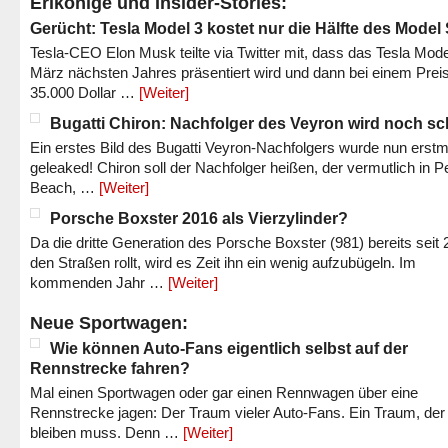
Erlkönige und Insider-Stories:
Gerücht: Tesla Model 3 kostet nur die Hälfte des Model
Tesla-CEO Elon Musk teilte via Twitter mit, dass das Tesla Mode
März nächsten Jahres präsentiert wird und dann bei einem Prei
35.000 Dollar …
[Weiter]
Bugatti Chiron: Nachfolger des Veyron wird noch sc
Ein erstes Bild des Bugatti Veyron-Nachfolgers wurde nun erstm
geleaked! Chiron soll der Nachfolger heißen, der vermutlich in P
Beach, …
[Weiter]
Porsche Boxster 2016 als Vierzylinder?
Da die dritte Generation des Porsche Boxster (981) bereits seit 
den Straßen rollt, wird es Zeit ihn ein wenig aufzubügeln. Im
kommenden Jahr …
[Weiter]
Neue Sportwagen:
Wie können Auto-Fans eigentlich selbst auf der
Rennstrecke fahren?
Mal einen Sportwagen oder gar einen Rennwagen über eine
Rennstrecke jagen: Der Traum vieler Auto-Fans. Ein Traum, der
bleiben muss. Denn …
[Weiter]