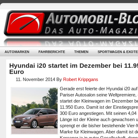
AUTOMARKEN
FAHRBERICHTE
THEMEN
SPORTWAGEN & EXOTE
Hyundai i20 startet im Dezember bei 11.9
Euro
11. November 2014
By
Robert Krippgans
Gerade erst feierte der Hyundai i20 au
Pariser Autosalon seine Weltpremiere,
startet der Kleinwagen im Dezember b
11.950 Euro. Damit ist der Einstiegspr
300 Euro angestiegen. Mit seinen 4,04
Länge ist der Kleine auch gewachsen 
sprengt er die bisher bestehende Vier-
Marke für Kleinwagen. Aber damit ist de
Koreaner ja in guter Gesellschaft, denn