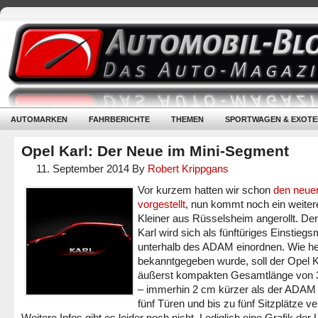
AUTOMARKEN
FAHRBERICHTE
THEMEN
SPORTWAGEN & EXOTE
Opel Karl: Der Neue im Mini-Segment
11. September 2014
By
Robert Krippgans
Vor kurzem hatten wir schon
den neue
vorgestellt
, nun kommt noch ein weiter
Kleiner aus Rüsselsheim angerollt. De
Karl wird sich als fünftüriges Einstiegs
unterhalb des ADAM einordnen. Wie h
bekanntgegeben wurde, soll der Opel K
äußerst kompakten Gesamtlänge von 
– immerhin 2 cm kürzer als der ADAM 
fünf Türen und bis zu fünf Sitzplätze ve
Weitere Infos gibt es leider noch nicht. Lediglich eine Grafik der