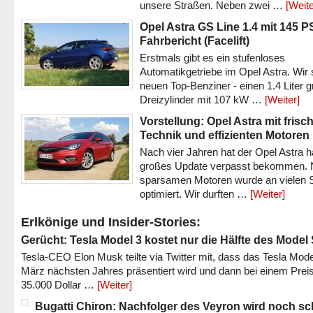
unsere Straßen. Neben zwei …
[Weite
Opel Astra GS Line 1.4 mit 145 P
Fahrbericht (Facelift)
Erstmals gibt es ein stufenloses
Automatikgetriebe im Opel Astra. Wir 
neuen Top-Benziner - einen 1.4 Liter 
Dreizylinder mit 107 kW …
[Weiter]
Vorstellung: Opel Astra mit frisc
Technik und effizienten Motoren
Nach vier Jahren hat der Opel Astra h
großes Update verpasst bekommen.
sparsamen Motoren wurde an vielen S
optimiert. Wir durften …
[Weiter]
Erlkönige und Insider-Stories:
Gerücht: Tesla Model 3 kostet nur die Hälfte des Model
Tesla-CEO Elon Musk teilte via Twitter mit, dass das Tesla Mode
März nächsten Jahres präsentiert wird und dann bei einem Prei
35.000 Dollar …
[Weiter]
Bugatti Chiron: Nachfolger des Veyron wird noch sc