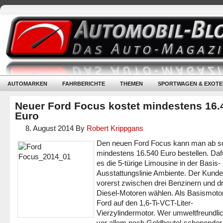
AUTOMARKEN
FAHRBERICHTE
THEMEN
SPORTWAGEN & EXOTE
Neuer Ford Focus kostet mindestens 16.
Euro
8. August 2014
By
Robert Krippgans
Den neuen Ford Focus kann man ab sof
mindestens 16.540 Euro bestellen. Dafü
es die 5-türige Limousine in der Basis-
Ausstattungslinie Ambiente. Der Kund
vorerst zwischen drei Benzinern und dr
Diesel-Motoren wählen. Als Basismotor
Ford auf den 1,6-Ti-VCT-Liter-
Vierzylindermotor. Wer umweltfreundli
vor allem noch Geldbeutel-schonender