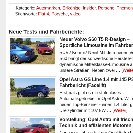
Kategorie:
Automarken
,
Erlkönige
,
Insider
,
Porsche
,
Themen
Stichworte:
Flat-4
,
Porsche
,
video
Neue Tests und Fahrberichte:
Neuer Volvo S60 T5 R-Design –
Sportliche Limousine im Fahrber
SUV? Kombi? Nein! Mit dem neuen V
S60 bringt der schwedische Hersteller
dynamische Mittelklasse-Limousine a
unsere Straßen. Neben zwei …
[Weite
Opel Astra GS Line 1.4 mit 145 P
Fahrbericht (Facelift)
Erstmals gibt es ein stufenloses
Automatikgetriebe im Opel Astra. Wir 
neuen Top-Benziner - einen 1.4 Liter 
Dreizylinder mit 107 kW …
[Weiter]
Vorstellung: Opel Astra mit frisc
Technik und effizienten Motoren
Nach vier Jahren hat der Opel Astra h