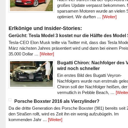
großes Update verpasst bekommen.
sparsamen Motoren wurde an vielen S
optimiert. Wir durften …
[Weiter]
Erlkönige und Insider-Stories:
Gerücht: Tesla Model 3 kostet nur die Hälfte des Model
Tesla-CEO Elon Musk teilte via Twitter mit, dass das Tesla Mode
März nächsten Jahres präsentiert wird und dann bei einem Prei
35.000 Dollar …
[Weiter]
Bugatti Chiron: Nachfolger des 
wird noch schneller
Ein erstes Bild des Bugatti Veyron-
Nachfolgers wurde nun erstmals gele
Chiron soll der Nachfolger heißen, der
vermutlich in Pebble Beach, …
[Weite
Porsche Boxster 2016 als Vierzylinder?
Da die dritte Generation des Porsche Boxster (981) bereits seit 
den Straßen rollt, wird es Zeit ihn ein wenig aufzubügeln. Im
kommenden Jahr …
[Weiter]