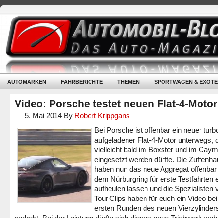
AUTOMARKEN
FAHRBERICHTE
THEMEN
SPORTWAGEN & EXOTE
Video: Porsche testet neuen Flat-4-Motor
5. Mai 2014
By
Robert Krippgans
Bei Porsche ist offenbar ein neuer turb
aufgeladener Flat-4-Motor unterwegs, 
vielleicht bald im Boxster und im Cay
eingesetzt werden dürfte. Die Zuffenh
haben nun das neue Aggregat offenbar
dem Nürburgring für erste Testfahrten 
aufheulen lassen und die Spezialisten 
TouriClips haben für euch ein Video bei
ersten Runden des neuen Vierzylinder
gedreht. Bei der Leistung dürfte sich dieses neue Triebwerk woh