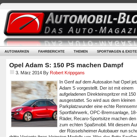
AUTOMARKEN
FAHRBERICHTE
THEMEN
SPORTWAGEN & EXOTE
Opel Adam S: 150 PS machen Dampf
3. März 2014
By
Robert Krippgans
In Genf auf dem Autosalon hat Opel jet
Adam S vorgestellt. Der ist mit einem
aufgeladenen Direkteinspritzer mit 150
ausgestattet. So wird aus dem kleinen
Parkplatzwunder eine echte Rennsem
Sportfahrwerk, OPC-Bremsanlage, 18-Z
Räder, Recaro-Sportsitze machen den 
zum echten Spaßmobil. Mit diesem Auto
der Rüsselsheimer Autobauer nun scho
dritte Variante ihres kleinsten Modells vor. Was das flotte Spaßm