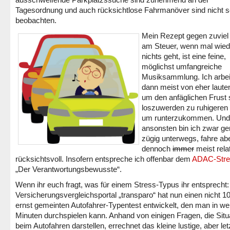
Tagesordnung und auch rücksichtlose Fahrmanöver sind nicht s
beobachten.
Mein Rezept gegen zuviel
am Steuer, wenn mal wied
nichts geht, ist eine feine,
möglichst umfangreiche
Musiksammlung. Ich arbei
dann meist von eher lauten
um den anfäglichen Frust 
loszuwerden zu ruhigeren
um runterzukommen. Und
ansonsten bin ich zwar ge
zügig unterwegs, fahre ab
dennoch
immer
meist rela
rücksichtsvoll. Insofern entspreche ich offenbar dem
ADAC-Stre
„Der Verantwortungsbewusste“.
Wenn ihr euch fragt, was für einem Stress-Typus ihr entsprecht:
Versicherungsvergleichsportal „transparo“ hat nun einen nicht 1
ernst gemeinten Autofahrer-Typentest entwickelt, den man in w
Minuten durchspielen kann. Anhand von einigen Fragen, die Situ
beim Autofahren darstellen, errechnet das kleine lustige, aber letz