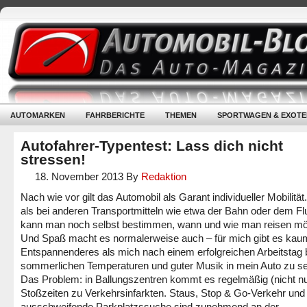
AUTOMARKEN
FAHRBERICHTE
THEMEN
SPORTWAGEN & EXOTE
Autofahrer-Typentest: Lass dich nicht
stressen!
18. November 2013
By
Redaktion
Nach wie vor gilt das Automobil als Garant individueller Mobilität
als bei anderen Transportmitteln wie etwa der Bahn oder dem F
kann man noch selbst bestimmen, wann und wie man reisen mö
Und Spaß macht es normalerweise auch – für mich gibt es kau
Entspannenderes als mich nach einem erfolgreichen Arbeitstag 
sommerlichen Temperaturen und guter Musik in mein Auto zu se
Das Problem: in Ballungszentren kommt es regelmäßig (nicht nu
Stoßzeiten zu Verkehrsinfarkten. Staus, Stop & Go-Verkehr und
ausschweifende Parkplatzssuche sind zunehmend an der