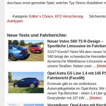
durchaus ernst gemeinte Spiel, welcher Typ Stress-Autofahrer m
Kategorie:
Editor´s Choice
,
KFZ-Versicherung
Stichworte
Autotypen
Neue Tests und Fahrberichte:
Neuer Volvo S60 T5 R-Design –
Sportliche Limousine im Fahrber
SUV? Kombi? Nein! Mit dem neuen V
S60 bringt der schwedische Hersteller
dynamische Mittelklasse-Limousine a
unsere Straßen. Neben zwei …
[Weite
Opel Astra GS Line 1.4 mit 145 P
Fahrbericht (Facelift)
Erstmals gibt es ein stufenloses
Automatikgetriebe im Opel Astra. Wir 
neuen Top-Benziner - einen 1.4 Liter 
Dreizylinder mit 107 kW …
[Weiter]
Vorstellung: Opel Astra mit frisc