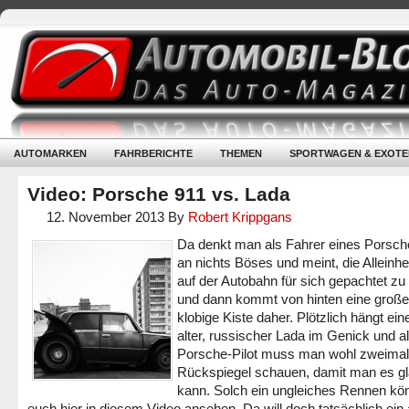
AUTOMARKEN
FAHRBERICHTE
THEMEN
SPORTWAGEN & EXOTE
Video: Porsche 911 vs. Lada
12. November 2013
By
Robert Krippgans
Da denkt man als Fahrer eines Porsch
an nichts Böses und meint, die Alleinhe
auf der Autobahn für sich gepachtet zu
und dann kommt von hinten eine große
klobige Kiste daher. Plötzlich hängt ei
alter, russischer Lada im Genick und a
Porsche-Pilot muss man wohl zweimal
Rückspiegel schauen, damit man es g
kann. Solch ein ungleiches Rennen kön
euch hier in diesem Video ansehen. Da will doch tatsächlich ein 