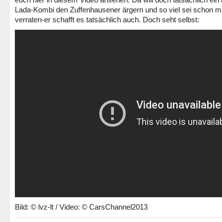
Lada-Kombi den Zuffenhausener ärgern und so viel sei schon m
verraten-er schafft es tatsächlich auch. Doch seht selbst:
Bild: © lvz-lt / Video: © CarsChannel2013