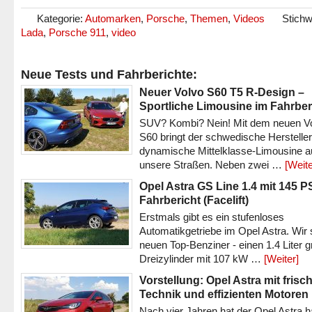
Kategorie:
Automarken
,
Porsche
,
Themen
,
Videos
Stichw
Lada
,
Porsche 911
,
video
Neue Tests und Fahrberichte:
Neuer Volvo S60 T5 R-Design –
Sportliche Limousine im Fahrber
SUV? Kombi? Nein! Mit dem neuen V
S60 bringt der schwedische Hersteller
dynamische Mittelklasse-Limousine a
unsere Straßen. Neben zwei …
[Weite
Opel Astra GS Line 1.4 mit 145 P
Fahrbericht (Facelift)
Erstmals gibt es ein stufenloses
Automatikgetriebe im Opel Astra. Wir 
neuen Top-Benziner - einen 1.4 Liter 
Dreizylinder mit 107 kW …
[Weiter]
Vorstellung: Opel Astra mit frisc
Technik und effizienten Motoren
Nach vier Jahren hat der Opel Astra h