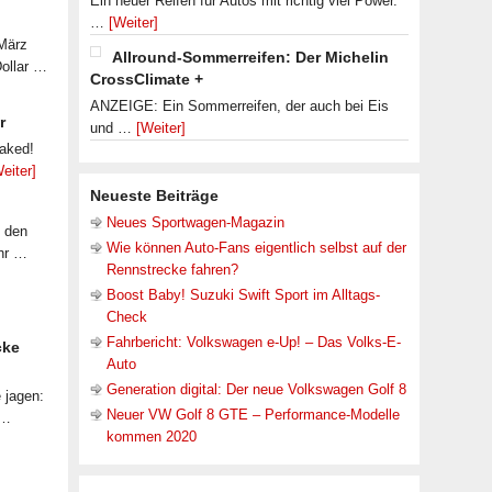
Ein neuer Reifen für Autos mit richtig viel Power.
…
[Weiter]
 März
Allround-Sommerreifen: Der Michelin
Dollar …
CrossClimate +
ANZEIGE: Ein Sommerreifen, der auch bei Eis
r
und …
[Weiter]
eaked!
eiter]
Neueste Beiträge
Neues Sportwagen-Magazin
f den
Wie können Auto-Fans eigentlich selbst auf der
ahr …
Rennstrecke fahren?
Boost Baby! Suzuki Swift Sport im Alltags-
Check
Fahrbericht: Volkswagen e-Up! – Das Volks-E-
cke
Auto
Generation digital: Der neue Volkswagen Golf 8
 jagen:
Neuer VW Golf 8 GTE – Performance-Modelle
 …
kommen 2020