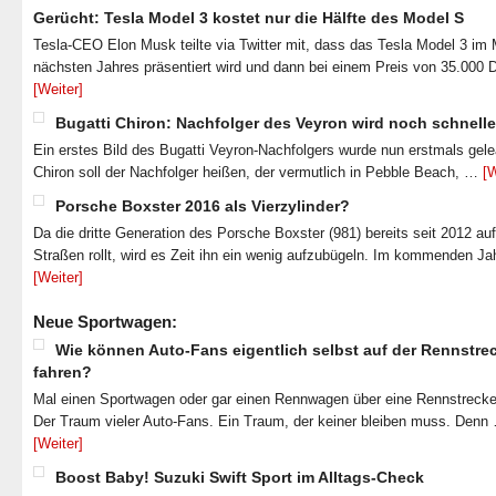
Gerücht: Tesla Model 3 kostet nur die Hälfte des Model S
Tesla-CEO Elon Musk teilte via Twitter mit, dass das Tesla Model 3 im
nächsten Jahres präsentiert wird und dann bei einem Preis von 35.000 
[Weiter]
Bugatti Chiron: Nachfolger des Veyron wird noch schnelle
Ein erstes Bild des Bugatti Veyron-Nachfolgers wurde nun erstmals gel
Chiron soll der Nachfolger heißen, der vermutlich in Pebble Beach, …
[W
Porsche Boxster 2016 als Vierzylinder?
Da die dritte Generation des Porsche Boxster (981) bereits seit 2012 au
Straßen rollt, wird es Zeit ihn ein wenig aufzubügeln. Im kommenden J
[Weiter]
Neue Sportwagen:
Wie können Auto-Fans eigentlich selbst auf der Rennstre
fahren?
Mal einen Sportwagen oder gar einen Rennwagen über eine Rennstrecke
Der Traum vieler Auto-Fans. Ein Traum, der keiner bleiben muss. Denn
[Weiter]
Boost Baby! Suzuki Swift Sport im Alltags-Check