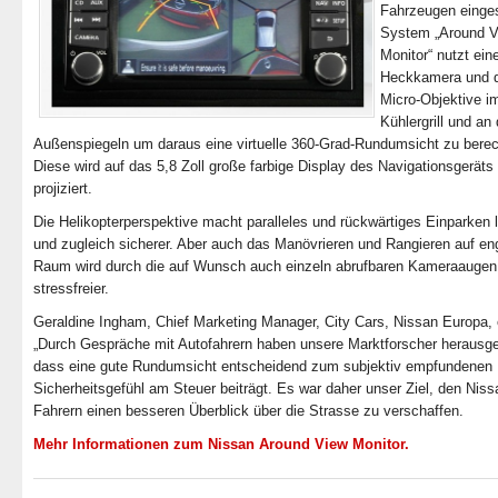
Fahrzeugen einge
System „Around 
Monitor“ nutzt ein
Heckkamera und d
Micro-Objektive i
Kühlergrill und an
Außenspiegeln um daraus eine virtuelle 360-Grad-Rundumsicht zu bere
Diese wird auf das 5,8 Zoll große farbige Display des Navigationsgeräts
projiziert.
Die Helikopterperspektive macht paralleles und rückwärtiges Einparken l
und zugleich sicherer. Aber auch das Manövrieren und Rangieren auf e
Raum wird durch die auf Wunsch auch einzeln abrufbaren Kameraaugen
stressfreier.
Geraldine Ingham, Chief Marketing Manager, City Cars, Nissan Europa, e
„Durch Gespräche mit Autofahrern haben unsere Marktforscher herausg
dass eine gute Rundumsicht entscheidend zum subjektiv empfundenen
Sicherheitsgefühl am Steuer beiträgt. Es war daher unser Ziel, den Niss
Fahrern einen besseren Überblick über die Strasse zu verschaffen.
Mehr Informationen zum Nissan Around View Monitor.