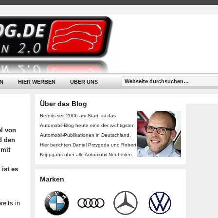
N
HIER WERBEN
ÜBER UNS
Über das Blog
Bereits seit 2006 am Start, ist das
Automobil-Blog heute eine der wichtigsten
el von
Automobil-Publikationen in Deutschland.
d den
Hier berichten Daniel Przygoda und Robert
 mit
Krippgans über alle Automobil-Neuheiten.
ist es
Marken
reits in