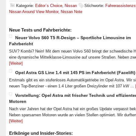
Kategorie:
Editor´s Choice
,
Nissan
Stichworte:
Fahrerassistenz
Nissan Around View Monitor
,
Nissan Note
Neue Tests und Fahrberichte:
Neuer Volvo S60 T5 R-Design – Sportliche Limousine im
Fahrbericht
SUV? Kombi? Nein! Mit dem neuen Volvo S60 bringt der schwedische He
eine dynamische Mittelklasse-Limousine auf unsere Straßen. Neben zw
[Weiter]
Opel Astra GS Line 1.4 mit 145 PS im Fahrbericht (Facelift)
Erstmals gibt es ein stufenloses Automatikgetriebe im Opel Astra. Wir s
neuen Top-Benziner - einen 1.4 Liter großen Dreizylinder mit 107 kW …
Vorstellung: Opel Astra mit frischer Technik und effiziente
Motoren
Nach vier Jahren hat der Opel Astra hat ein großes Update verpasst b
Neben sparsamen Motoren wurde an vielen Stellen optimiert. Wir durfte
[Weiter]
Erlkönige und Insider-Stories: