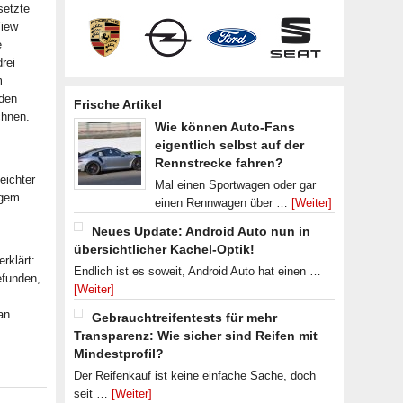
setzte
View
e
rei
m
 den
Frische Artikel
chnen.
Wie können Auto-Fans
eigentlich selbst auf der
Rennstrecke fahren?
eichter
Mal einen Sportwagen oder gar
ngem
einen Rennwagen über …
[Weiter]
Neues Update: Android Auto nun in
übersichtlicher Kachel-Optik!
rklärt:
Endlich ist es soweit, Android Auto hat einen …
efunden,
[Weiter]
an
Gebrauchtreifentests für mehr
Transparenz: Wie sicher sind Reifen mit
Mindestprofil?
Der Reifenkauf ist keine einfache Sache, doch
seit …
[Weiter]