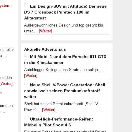
system
,
Ein Design-SUV mit Attitude: Der neue
DS 7 Crossback Puretech 180 im
Alltagstest
Außergewöhnliches Design und top gestylt bis
unter …
[Weiter]
Aktuelle Advertorials
rsteller
ei …
Mit Mobil 1 und dem Porsche 911 GT3
in die Klimakammer
Autoblogger-Kollege Jens Stratmann soll ja …
[Weiter]
ind den
[Weiter]
Neue Shell V-Power Generation: Shell
entwickwelt seinen Premiumkraftstoff
n
weiter
Shell hat seinen Premiumkraftstoff „Shell V-
ekommen.
Power“ …
[Weiter]
n …
Ultra-High-Performance-Reifen:
Michelin Pilot Sport 4 S