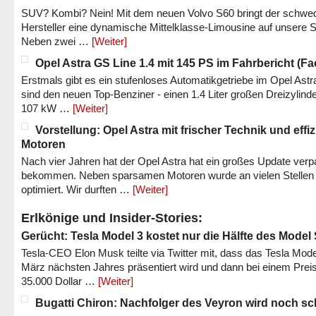
SUV? Kombi? Nein! Mit dem neuen Volvo S60 bringt der schwe
Hersteller eine dynamische Mittelklasse-Limousine auf unsere S
Neben zwei …
[Weiter]
Opel Astra GS Line 1.4 mit 145 PS im Fahrbericht (Fac
Erstmals gibt es ein stufenloses Automatikgetriebe im Opel Astr
sind den neuen Top-Benziner - einen 1.4 Liter großen Dreizylinde
107 kW …
[Weiter]
Vorstellung: Opel Astra mit frischer Technik und effi
Motoren
Nach vier Jahren hat der Opel Astra hat ein großes Update verp
bekommen. Neben sparsamen Motoren wurde an vielen Stellen
optimiert. Wir durften …
[Weiter]
Erlkönige und Insider-Stories:
Gerücht: Tesla Model 3 kostet nur die Hälfte des Model
Tesla-CEO Elon Musk teilte via Twitter mit, dass das Tesla Mode
März nächsten Jahres präsentiert wird und dann bei einem Prei
35.000 Dollar …
[Weiter]
Bugatti Chiron: Nachfolger des Veyron wird noch sc