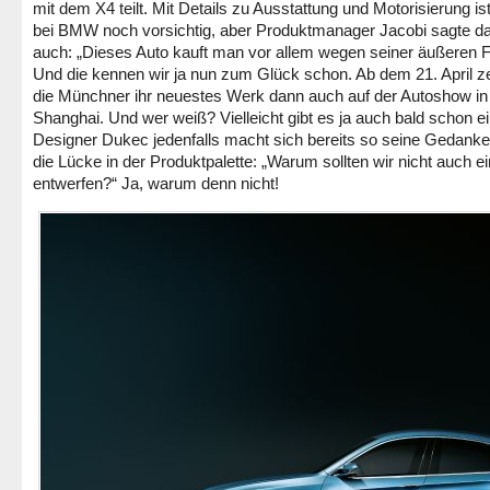
mit dem X4 teilt. Mit Details zu Ausstattung und Motorisierung i
bei BMW noch vorsichtig, aber Produktmanager Jacobi sagte da
auch: „Dieses Auto kauft man vor allem wegen seiner äußeren 
Und die kennen wir ja nun zum Glück schon. Ab dem 21. April z
die Münchner ihr neuestes Werk dann auch auf der Autoshow in
Shanghai. Und wer weiß? Vielleicht gibt es ja auch bald schon e
Designer Dukec jedenfalls macht sich bereits so seine Gedanke
die Lücke in der Produktpalette: „Warum sollten wir nicht auch e
entwerfen?“ Ja, warum denn nicht!