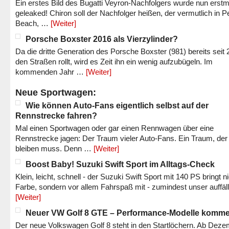
Ein erstes Bild des Bugatti Veyron-Nachfolgers wurde nun erstm
geleaked! Chiron soll der Nachfolger heißen, der vermutlich in P
Beach, …
[Weiter]
Porsche Boxster 2016 als Vierzylinder?
Da die dritte Generation des Porsche Boxster (981) bereits seit 
den Straßen rollt, wird es Zeit ihn ein wenig aufzubügeln. Im
kommenden Jahr …
[Weiter]
Neue Sportwagen:
Wie können Auto-Fans eigentlich selbst auf der
Rennstrecke fahren?
Mal einen Sportwagen oder gar einen Rennwagen über eine
Rennstrecke jagen: Der Traum vieler Auto-Fans. Ein Traum, der
bleiben muss. Denn …
[Weiter]
Boost Baby! Suzuki Swift Sport im Alltags-Check
Klein, leicht, schnell - der Suzuki Swift Sport mit 140 PS bringt n
Farbe, sondern vor allem Fahrspaß mit - zumindest unser auffäl
[Weiter]
Neuer VW Golf 8 GTE – Performance-Modelle komm
Der neue Volkswagen Golf 8 steht in den Startlöchern. Ab Dez