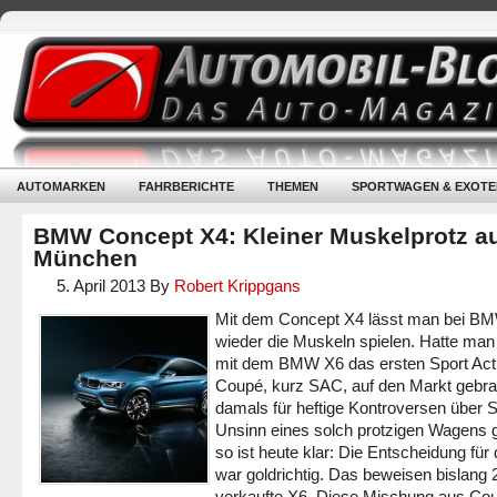
AUTOMARKEN
FAHRBERICHTE
THEMEN
SPORTWAGEN & EXOTE
BMW Concept X4: Kleiner Muskelprotz a
München
5. April 2013
By
Robert Krippgans
Mit dem Concept X4 lässt man bei B
wieder die Muskeln spielen. Hatte man
mit dem BMW X6 das ersten Sport Acti
Coupé, kurz SAC, auf den Markt gebra
damals für heftige Kontroversen über 
Unsinn eines solch protzigen Wagens g
so ist heute klar: Die Entscheidung für
war goldrichtig. Das beweisen bislang
verkaufte X6. Diese Mischung aus Co