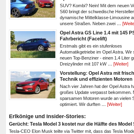
SUV? Kombi? Nein! Mit dem neuen V
S60 bringt der schwedische Hersteller
dynamische Mittelklasse-Limousine a
unsere Straßen. Neben zwei …
[Weite
Opel Astra GS Line 1.4 mit 145 P
Fahrbericht (Facelift)
Erstmals gibt es ein stufenloses
Automatikgetriebe im Opel Astra. Wir 
neuen Top-Benziner - einen 1.4 Liter 
Dreizylinder mit 107 kW …
[Weiter]
Vorstellung: Opel Astra mit frisc
Technik und effizienten Motoren
Nach vier Jahren hat der Opel Astra h
großes Update verpasst bekommen.
sparsamen Motoren wurde an vielen S
optimiert. Wir durften …
[Weiter]
Erlkönige und Insider-Stories:
Gerücht: Tesla Model 3 kostet nur die Hälfte des Model
Tesla-CEO Elon Musk teilte via Twitter mit, dass das Tesla Mode