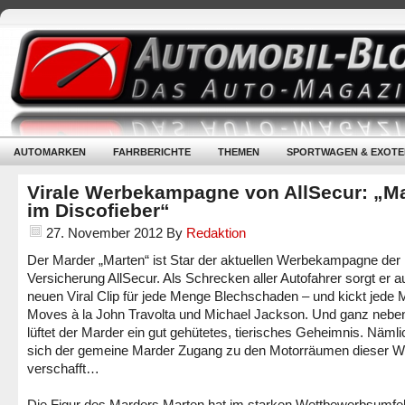
AUTOMARKEN
FAHRBERICHTE
THEMEN
SPORTWAGEN & EXOTE
Virale Werbekampagne von AllSecur: „M
im Discofieber“
27. November 2012
By
Redaktion
Der Marder „Marten“ ist Star der aktuellen Werbekampagne der
Versicherung AllSecur. Als Schrecken aller Autofahrer sorgt er 
neuen Viral Clip für jede Menge Blechschaden – und kickt jede
Moves à la John Travolta und Michael Jackson. Und ganz nebe
lüftet der Marder ein gut gehütetes, tierisches Geheimnis. Nämli
sich der gemeine Marder Zugang zu den Motorräumen dieser W
verschafft…
Die Figur des Marders Marten hat im starken Wettbewerbsumfel