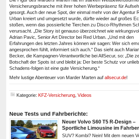
Versicherungsbranche mit ihrer hohen Werbepräsenz für Aufse
gesorgt. Auch der neue Spot, der einmal mehr von der Agentur 
Urban kreiert und umgesetzt wurde, dürfte wieder auf großes E
stoßen, wenn das possierliche Tierchen zu Disco-Rhythmen S
verursacht. „Die Story ist genauso überzeichnet wie wirkungsvol
Adrian Pavic, Senior Art Director bei Red Urban. „Und mit den
Erfahrungen des letzten Jahres können wir sagen: Wer sich emo
angesprochen fühlt, informiert sich auch.“ Das sieht auch Mari
Becker, die Kampagnen-Verantwortliche bei AllSecur, so: „Die ze
Botschaft der Spots ist und bleibt ja: Der beste Schutz vor unli
Schadens-folgen ist eine gute Versicherung.“
Mehr lustige Abenteuer von Marder Marten auf
allsecur.de
!
Kategorie:
KFZ-Versicherung
,
Videos
Neue Tests und Fahrberichte:
Neuer Volvo S60 T5 R-Design –
Sportliche Limousine im Fahrber
SUV? Kombi? Nein! Mit dem neuen V