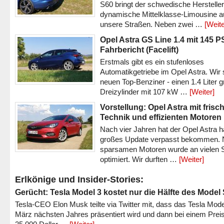
S60 bringt der schwedische Hersteller
dynamische Mittelklasse-Limousine a
unsere Straßen. Neben zwei …
[Weite
Opel Astra GS Line 1.4 mit 145 P
Fahrbericht (Facelift)
Erstmals gibt es ein stufenloses
Automatikgetriebe im Opel Astra. Wir 
neuen Top-Benziner - einen 1.4 Liter 
Dreizylinder mit 107 kW …
[Weiter]
Vorstellung: Opel Astra mit frisc
Technik und effizienten Motoren
Nach vier Jahren hat der Opel Astra h
großes Update verpasst bekommen.
sparsamen Motoren wurde an vielen S
optimiert. Wir durften …
[Weiter]
Erlkönige und Insider-Stories:
Gerücht: Tesla Model 3 kostet nur die Hälfte des Model
Tesla-CEO Elon Musk teilte via Twitter mit, dass das Tesla Mode
März nächsten Jahres präsentiert wird und dann bei einem Prei