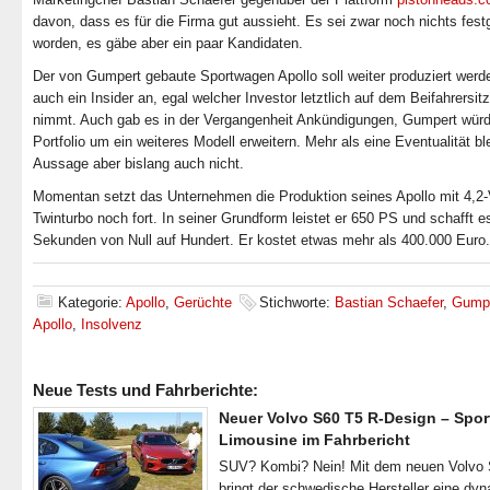
davon, dass es für die Firma gut aussieht. Es sei zwar noch nichts fes
worden, es gäbe aber ein paar Kandidaten.
Der von Gumpert gebaute Sportwagen Apollo soll weiter produziert werde
auch ein Insider an, egal welcher Investor letztlich auf dem Beifahrersit
nimmt. Auch gab es in der Vergangenheit Ankündigungen, Gumpert würd
Portfolio um ein weiteres Modell erweitern. Mehr als eine Eventualität bl
Aussage aber bislang auch nicht.
Momentan setzt das Unternehmen die Produktion seines Apollo mit 4,2-
Twinturbo noch fort. In seiner Grundform leistet er 650 PS und schafft es
Sekunden von Null auf Hundert. Er kostet etwas mehr als 400.000 Euro.
Kategorie:
Apollo
,
Gerüchte
Stichworte:
Bastian Schaefer
,
Gump
Apollo
,
Insolvenz
Neue Tests und Fahrberichte:
Neuer Volvo S60 T5 R-Design – Spor
Limousine im Fahrbericht
SUV? Kombi? Nein! Mit dem neuen Volvo
bringt der schwedische Hersteller eine dy