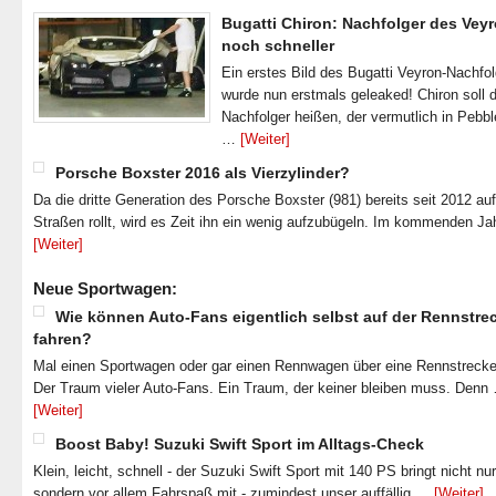
Bugatti Chiron: Nachfolger des Veyr
noch schneller
Ein erstes Bild des Bugatti Veyron-Nachfo
wurde nun erstmals geleaked! Chiron soll 
Nachfolger heißen, der vermutlich in Pebb
…
[Weiter]
Porsche Boxster 2016 als Vierzylinder?
Da die dritte Generation des Porsche Boxster (981) bereits seit 2012 au
Straßen rollt, wird es Zeit ihn ein wenig aufzubügeln. Im kommenden J
[Weiter]
Neue Sportwagen:
Wie können Auto-Fans eigentlich selbst auf der Rennstre
fahren?
Mal einen Sportwagen oder gar einen Rennwagen über eine Rennstrecke
Der Traum vieler Auto-Fans. Ein Traum, der keiner bleiben muss. Denn
[Weiter]
Boost Baby! Suzuki Swift Sport im Alltags-Check
Klein, leicht, schnell - der Suzuki Swift Sport mit 140 PS bringt nicht nu
sondern vor allem Fahrspaß mit - zumindest unser auffällig …
[Weiter]