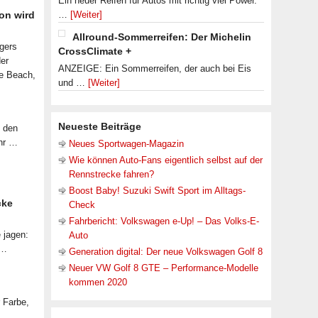
Ein neuer Reifen für Autos mit richtig viel Power.
on wird
…
[Weiter]
Allround-Sommerreifen: Der Michelin
lgers
CrossClimate +
der
ANZEIGE: Ein Sommerreifen, der auch bei Eis
le Beach,
und …
[Weiter]
Neueste Beiträge
f den
ahr …
Neues Sportwagen-Magazin
Wie können Auto-Fans eigentlich selbst auf der
Rennstrecke fahren?
Boost Baby! Suzuki Swift Sport im Alltags-
cke
Check
Fahrbericht: Volkswagen e-Up! – Das Volks-E-
 jagen:
Auto
 …
Generation digital: Der neue Volkswagen Golf 8
Neuer VW Golf 8 GTE – Performance-Modelle
kommen 2020
r Farbe,