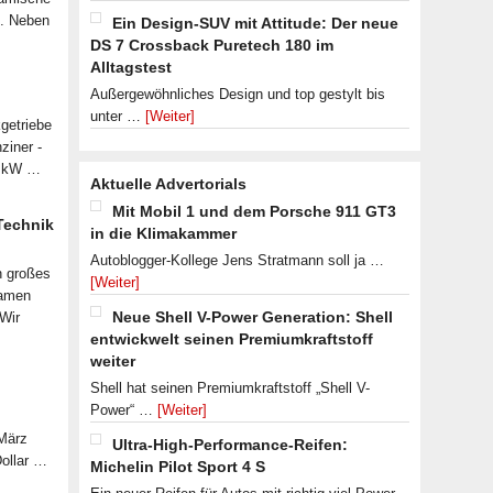
n. Neben
Ein Design-SUV mit Attitude: Der neue
DS 7 Crossback Puretech 180 im
Alltagstest
Außergewöhnliches Design und top gestylt bis
unter …
[Weiter]
getriebe
ziner -
07 kW …
Aktuelle Advertorials
Mit Mobil 1 und dem Porsche 911 GT3
 Technik
in die Klimakammer
Autoblogger-Kollege Jens Stratmann soll ja …
n großes
[Weiter]
samen
Neue Shell V-Power Generation: Shell
 Wir
entwickwelt seinen Premiumkraftstoff
weiter
Shell hat seinen Premiumkraftstoff „Shell V-
Power“ …
[Weiter]
 März
Ultra-High-Performance-Reifen:
Dollar …
Michelin Pilot Sport 4 S