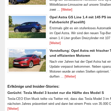
Mittelklasse-Limousine auf unsere Straße
zwei …
[Weiter]
Opel Astra GS Line 1.4 mit 145 PS im
Fahrbericht (Facelift)
Erstmals gibt es ein stufenloses Automatik
im Opel Astra. Wir sind den neuen Top-Ben
einen 1.4 Liter großen Dreizylinder mit 1
[Weiter]
Vorstellung: Opel Astra mit frischer
und effizienten Motoren
Nach vier Jahren hat der Opel Astra hat ei
Update verpasst bekommen. Neben spar
Motoren wurde an vielen Stellen optimiert.
durften …
[Weiter]
Erlkönige und Insider-Stories:
Gerücht: Tesla Model 3 kostet nur die Hälfte des Model S
Tesla-CEO Elon Musk teilte via Twitter mit, dass das Tesla Model 3 im
nächsten Jahres präsentiert wird und dann bei einem Preis von 35.000 
[Weiter]