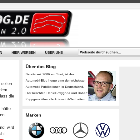
N
HIER WERBEN
ÜBER UNS
Über das Blog
Bereits seit 2006 am Start, ist das
Automobil-Blog heute eine der wichtigsten
, sollen
Automobil-Publikationen in Deutschland.
 dem
Hier berichten Daniel Przygoda und Robert
dass die
Krippgans über alle Automobil-Neuheiten.
 hätte
nen
Marken
nd, wird
cht
com