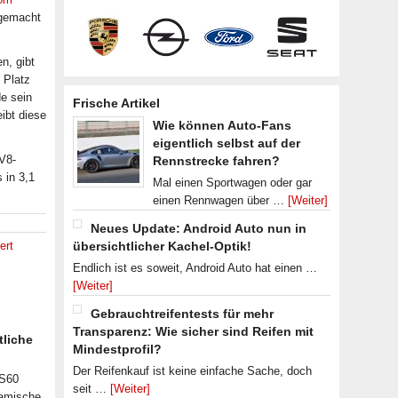
tgemacht
n, gibt
z Platz
e sein
Frische Artikel
eibt diese
Wie können Auto-Fans
eigentlich selbst auf der
V8-
Rennstrecke fahren?
 in 3,1
Mal einen Sportwagen oder gar
einen Rennwagen über …
[Weiter]
Neues Update: Android Auto nun in
ert
übersichtlicher Kachel-Optik!
Endlich ist es soweit, Android Auto hat einen …
[Weiter]
Gebrauchtreifentests für mehr
Transparenz: Wie sicher sind Reifen mit
tliche
Mindestprofil?
Der Reifenkauf ist keine einfache Sache, doch
 S60
seit …
[Weiter]
namische