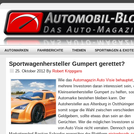
AUTOMARKEN
FAHRBERICHTE
THEMEN
SPORTWAGEN & EXOTE
Sportwagenhersteller Gumpert gerettet?
25. Oktober 2012
By
Robert Krippgans
Wie das
Automagazin Auto Visie behauptet
mehrere Investoren daran interessiert sein,
Kleinserienhersteller Gumpert zu helfen, so
Automarke bestehen bleiben kann. Der
Autohersteller aus Altenburg in Ostthüringen
somit sogar die Wahl zwischen verschiede
Geldgebern, sollte etwas dran sein an den
Gerüchten. Wer die möglichen Investoren si
von Auto Visie nicht verraten. Dennoch spri
Marketingchef Bastian Schaefer gegenüber der Plattform
pistonheads.