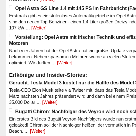
Opel Astra GS Line 1.4 mit 145 PS im Fahrbericht (Fac
Erstmals gibt es ein stufenloses Automatikgetriebe im Opel Astr
sind den neuen Top-Benziner - einen 1.4 Liter großen Dreizylinde
107 kW …
[Weiter]
Vorstellung: Opel Astra mit frischer Technik und effi
Motoren
Nach vier Jahren hat der Opel Astra hat ein großes Update verp
bekommen. Neben sparsamen Motoren wurde an vielen Stellen
optimiert. Wir durften …
[Weiter]
Erlkönige und Insider-Stories:
Gerücht: Tesla Model 3 kostet nur die Hälfte des Model
Tesla-CEO Elon Musk teilte via Twitter mit, dass das Tesla Mode
März nächsten Jahres präsentiert wird und dann bei einem Prei
35.000 Dollar …
[Weiter]
Bugatti Chiron: Nachfolger des Veyron wird noch sc
Ein erstes Bild des Bugatti Veyron-Nachfolgers wurde nun erstm
geleaked! Chiron soll der Nachfolger heißen, der vermutlich in P
Beach, …
[Weiter]