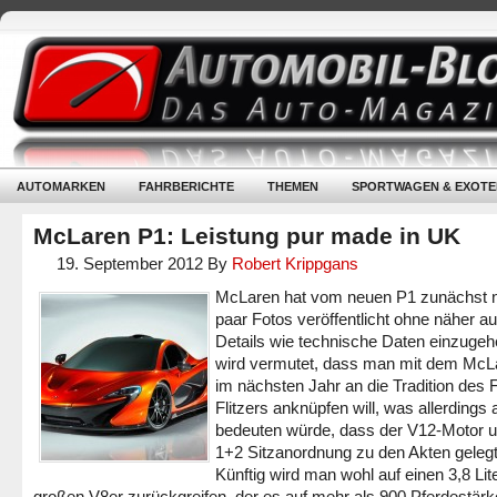
AUTOMARKEN
FAHRBERICHTE
THEMEN
SPORTWAGEN & EXOTE
McLaren P1: Leistung pur made in UK
19. September 2012
By
Robert Krippgans
McLaren hat vom neuen P1 zunächst n
paar Fotos veröffentlicht ohne näher au
Details wie technische Daten einzugeh
wird vermutet, dass man mit dem McL
im nächsten Jahr an die Tradition des 
Flitzers anknüpfen will, was allerdings
bedeuten würde, dass der V12-Motor u
1+2 Sitzanordnung zu den Akten geleg
Künftig wird man wohl auf einen 3,8 Lit
großen V8er zurückgreifen, der es auf mehr als 900 Pferdestär