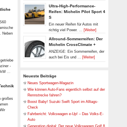
Ultra-High-Performance-
tliche
Reifen: Michelin Pilot Sport 4
S
 S60
Ein neuer Reifen für Autos mit
namische
richtig viel Power. …
[Weiter]
n. Neben
Allround-Sommerreifen: Der
Michelin CrossClimate +
ANZEIGE: Ein Sommerreifen, der
auch bei Eis und …
[Weiter]
getriebe
ziner -
07 kW …
Neueste Beiträge
Neues Sportwagen-Magazin
 Technik
Wie können Auto-Fans eigentlich selbst auf der
Rennstrecke fahren?
n großes
Boost Baby! Suzuki Swift Sport im Alltags-
samen
Check
 Wir
Fahrbericht: Volkswagen e-Up! – Das Volks-E-
Auto
Generation digital: Der neue Volkswagen Golf 8