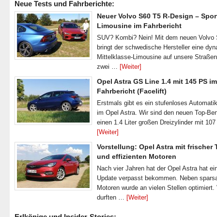
Neue Tests und Fahrberichte:
Neuer Volvo S60 T5 R-Design – Spor
Limousine im Fahrbericht
SUV? Kombi? Nein! Mit dem neuen Volvo
bringt der schwedische Hersteller eine dy
Mittelklasse-Limousine auf unsere Straße
zwei …
[Weiter]
Opel Astra GS Line 1.4 mit 145 PS im
Fahrbericht (Facelift)
Erstmals gibt es ein stufenloses Automatik
im Opel Astra. Wir sind den neuen Top-Ben
einen 1.4 Liter großen Dreizylinder mit 1
[Weiter]
Vorstellung: Opel Astra mit frischer
und effizienten Motoren
Nach vier Jahren hat der Opel Astra hat ei
Update verpasst bekommen. Neben spar
Motoren wurde an vielen Stellen optimiert.
durften …
[Weiter]
Erlkönige und Insider-Stories: