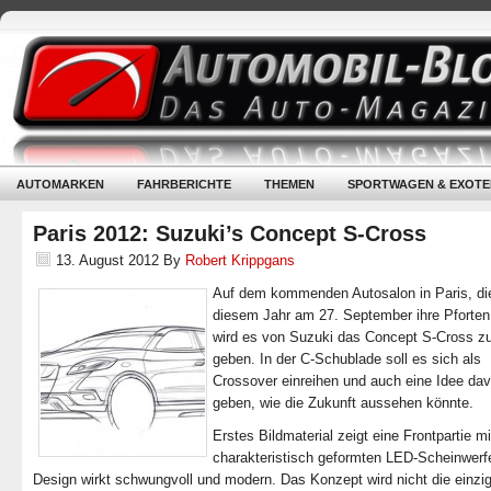
AUTOMARKEN
FAHRBERICHTE
THEMEN
SPORTWAGEN & EXOTE
Paris 2012: Suzuki’s Concept S-Cross
13. August 2012
By
Robert Krippgans
Auf dem kommenden Autosalon in Paris, die
diesem Jahr am 27. September ihre Pforten 
wird es von Suzuki das Concept S-Cross z
geben. In der C-Schublade soll es sich als
Crossover einreihen und auch eine Idee da
geben, wie die Zukunft aussehen könnte.
Erstes Bildmaterial zeigt eine Frontpartie mi
charakteristisch geformten LED-Scheinwerf
Design wirkt schwungvoll und modern. Das Konzept wird nicht die einzi