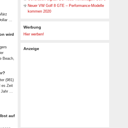
Neuer VW Golf 8 GTE – Performance-Modelle
kommen 2020
 März
Dollar …
Werbung
on wird
Hier werben!
lgers
Anzeige
der
le Beach,
er?
ter (981)
d es Zeit
n Jahr …
lbst auf