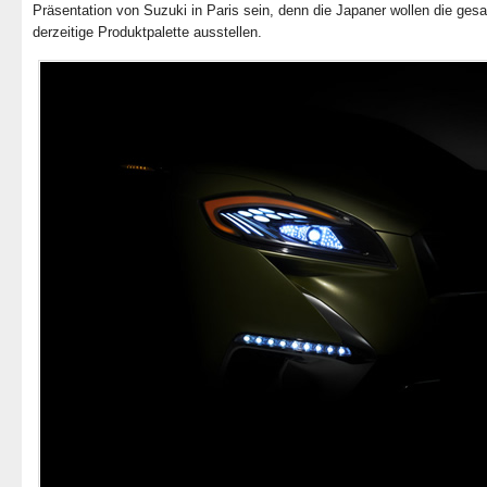
Präsentation von Suzuki in Paris sein, denn die Japaner wollen die ges
derzeitige Produktpalette ausstellen.