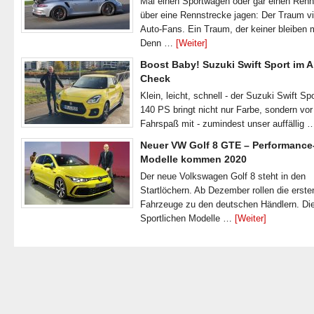
Mal einen Sportwagen oder gar einen Ren
über eine Rennstrecke jagen: Der Traum vi
Auto-Fans. Ein Traum, der keiner bleiben 
Denn …
[Weiter]
Boost Baby! Suzuki Swift Sport im A
Check
Klein, leicht, schnell - der Suzuki Swift Spo
140 PS bringt nicht nur Farbe, sondern vor
Fahrspaß mit - zumindest unser auffällig
Neuer VW Golf 8 GTE – Performance
Modelle kommen 2020
Der neue Volkswagen Golf 8 steht in den
Startlöchern. Ab Dezember rollen die erste
Fahrzeuge zu den deutschen Händlern. Di
Sportlichen Modelle …
[Weiter]