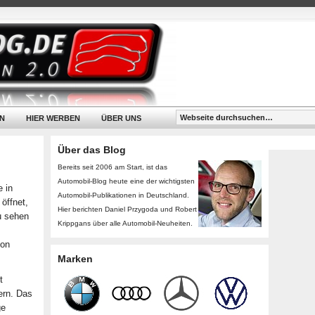
N
HIER WERBEN
ÜBER UNS
Über das Blog
Bereits seit 2006 am Start, ist das
Automobil-Blog heute eine der wichtigsten
 in
Automobil-Publikationen in Deutschland.
öffnet,
Hier berichten Daniel Przygoda und Robert
u sehen
Krippgans über alle Automobil-Neuheiten.
von
Marken
t
ern. Das
ge