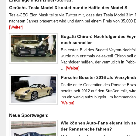
Gerücht: Tesla Model 3 kostet nur die Hälfte des Model S
Tesla-CEO Elon Musk teilte via Twitter mit, dass das Tesla Model 3 im
nächsten Jahres präsentiert wird und dann bei einem Preis von 35.000 
[Weiter]
Bugatti Chiron: Nachfolger des Veyr
noch schneller
Ein erstes Bild des Bugatti Veyron-Nachfo
wurde nun erstmals geleaked! Chiron soll 
Nachfolger heißen, der vermutlich in Pebb
…
[Weiter]
Porsche Boxster 2016 als Vierzylind
Da die dritte Generation des Porsche Boxs
bereits seit 2012 auf den Straßen rollt, wir
ihn ein wenig aufzubügeln. Im kommende
[Weiter]
Neue Sportwagen:
Wie können Auto-Fans eigentlich se
der Rennstrecke fahren?