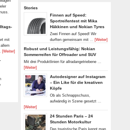
nwagen
eler
Stories
muss.
Finnen auf Speed:
Sportreifentest mit Mika
lltags-
Häkkinen und Nokian Tyres
Zwei Finnen auf Speed! Wir
rt mit
durften gemeinsam mit …
[Weiter]
 allem
Robust und Leistungsfähig: Nokian
 …
[Weiter]
Sommerreifen für Offroader und SUV
-
Mit drei Produktlinien für allradangetriebene …
[Weiter]
Autodesigner auf Instagram
n
– Ein Like für die kreativen
e
Köpfe
Ob als Schnappschuss,
aufwändig in Szene gesetzt …
[Weiter]
24 Stunden Paris – 24
Stunden Motorkultur
Das touristische Paris kennt man