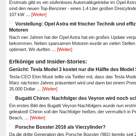
Erstmals gibt es ein stufenloses Automatikgetriebe im Opel Astr
sind den neuen Top-Benziner - einen 1.4 Liter großen Dreizylinde
107 kW …
[Weiter]
Vorstellung: Opel Astra mit frischer Technik und effi
Motoren
Nach vier Jahren hat der Opel Astra hat ein großes Update verp
bekommen. Neben sparsamen Motoren wurde an vielen Stellen
optimiert. Wir durften …
[Weiter]
Erlkönige und Insider-Stories:
Gerücht: Tesla Model 3 kostet nur die Hälfte des Model
Tesla-CEO Elon Musk teilte via Twitter mit, dass das Tesla Mode
März nächsten Jahres präsentiert wird und dann bei einem Prei
35.000 Dollar …
[Weiter]
Bugatti Chiron: Nachfolger des Veyron wird noch sc
Ein erstes Bild des Bugatti Veyron-Nachfolgers wurde nun erstm
geleaked! Chiron soll der Nachfolger heißen, der vermutlich in P
Beach, …
[Weiter]
Porsche Boxster 2016 als Vierzylinder?
Da die dritte Generation des Porsche Boxster (981) bereits seit 