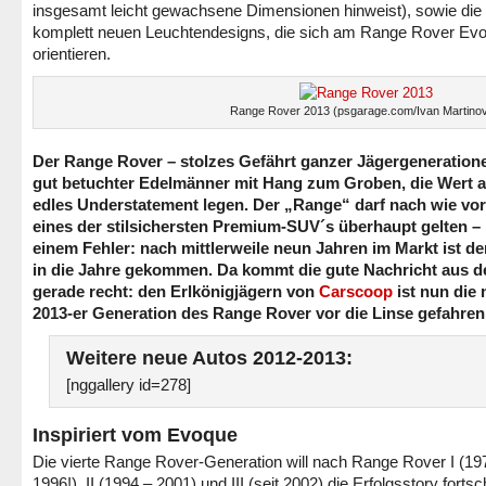
insgesamt leicht gewachsene Dimensionen hinweist), sowie die
komplett neuen Leuchtendesigns, die sich am Range Rover Ev
orientieren.
Range Rover 2013 (psgarage.com/Ivan Martinov
Der Range Rover – stolzes Gefährt ganzer Jägergeneration
gut betuchter Edelmänner mit Hang zum Groben, die Wert a
edles Understatement legen. Der „Range“ darf nach wie vor
eines der stilsichersten Premium-SUV´s überhaupt gelten – 
einem Fehler: nach mittlerweile neun Jahren im Markt ist de
in die Jahre gekommen. Da kommt die gute Nachricht aus 
gerade recht: den Erlkönigjägern von
Carscoop
ist nun die
2013-er Generation des Range Rover vor die Linse gefahren
Weitere neue Autos 2012-2013:
[nggallery id=278]
Inspiriert vom Evoque
Die vierte Range Rover-Generation will nach Range Rover I (19
1996!), II (1994 – 2001) und III (seit 2002) die Erfolgsstory fortsc