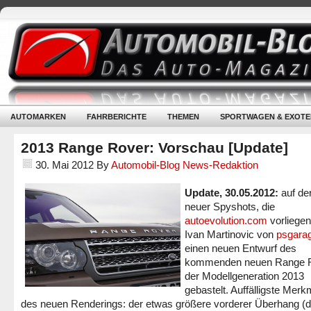
AUTOMARKEN
FAHRBERICHTE
THEMEN
SPORTWAGEN & EXOTE
2013 Range Rover: Vorschau [Update]
30. Mai 2012
By
Automobil-Blog News-Redaktion
Update, 30.05.2012:
auf de
neuer Spyshots, die
autoevolution.com
vorliegen
Ivan Martinovic von
psgara
einen neuen Entwurf des
kommenden neuen Range 
der Modellgeneration 2013
gebastelt. Auffälligste Merk
des neuen Renderings: der etwas größere vorderer Überhang (d