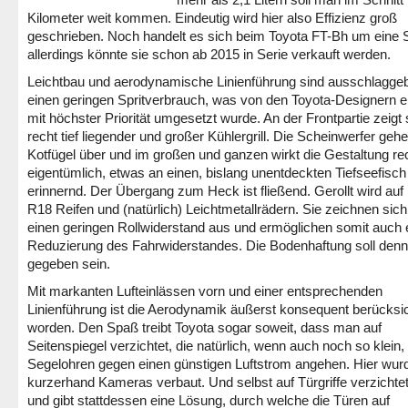
Kilometer weit kommen. Eindeutig wird hier also Effizienz groß
geschrieben. Noch handelt es sich beim Toyota FT-Bh um eine S
allerdings könnte sie schon ab 2015 in Serie verkauft werden.
Leichtbau und aerodynamische Linienführung sind ausschlaggeb
einen geringen Spritverbrauch, was von den Toyota-Designern e
mit höchster Priorität umgesetzt wurde. An der Frontpartie zeigt 
recht tief liegender und großer Kühlergrill. Die Scheinwerfer gehe
Kotfügel über und im großen und ganzen wirkt die Gestaltung re
eigentümlich, etwas an einen, bislang unentdeckten Tiefseefisch
erinnernd. Der Übergang zum Heck ist fließend. Gerollt wird auf
R18 Reifen und (natürlich) Leichtmetallrädern. Sie zeichnen sic
einen geringen Rollwiderstand aus und ermöglichen somit auch 
Reduzierung des Fahrwiderstandes. Die Bodenhaftung soll den
gegeben sein.
Mit markanten Lufteinlässen vorn und einer entsprechenden
Linienführung ist die Aerodynamik äußerst konsequent berücksic
worden. Den Spaß treibt Toyota sogar soweit, dass man auf
Seitenspiegel verzichtet, die natürlich, wenn auch noch so klein, 
Segelohren gegen einen günstigen Luftstrom angehen. Hier wur
kurzerhand Kameras verbaut. Und selbst auf Türgriffe verzicht
und gibt stattdessen eine Lösung, durch welche die Türen auf