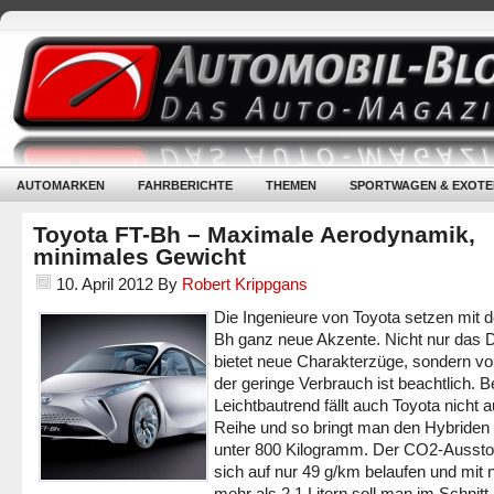
AUTOMARKEN
FAHRBERICHTE
THEMEN
SPORTWAGEN & EXOTE
Toyota FT-Bh – Maximale Aerodynamik,
minimales Gewicht
10. April 2012
By
Robert Krippgans
Die Ingenieure von Toyota setzen mit 
Bh ganz neue Akzente. Nicht nur das 
bietet neue Charakterzüge, sondern vo
der geringe Verbrauch ist beachtlich. 
Leichtbautrend fällt auch Toyota nicht 
Reihe und so bringt man den Hybriden 
unter 800 Kilogramm. Der CO2-Ausstoß
sich auf nur 49 g/km belaufen und mit n
mehr als 2,1 Litern soll man im Schnitt