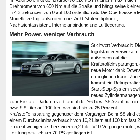
Drehmoment von 650 Nm auf die Straße und hängt seine kleine
in 4,2 Sekunden von 0 auf 100 ordentlich ab. Die Oberklasse alle
Modelle verfügt außerdem über Acht-Stufen-Tiptronic,
Nachtsichtassistent, Internetanbindung und Luftfederung.
Mehr Power, weniger Verbrauch
Stichwort Verbrauch: Di
Ingolstädter verweisen
außerdem auf die
Kraftstoffeinsparungen, 
neue Motor dank Downs
ermöglichen kann. Zud
kommt ein Rekuperatio
Start-Stop-System sowi
neues Zylindermanage
zum Einsatz. Dadurch verbraucht der S6 bzw. S6 Avant nur noc
bzw. 9,8 Liter auf 100 km, das sind bis zu 25 Prozent
Kraftstoffeinsparung gegenüber dem Vorgänger. Beim S8 sind e
einem Durchschnittsverbrauch von 10,2 Litern auf 100 km fast 
Prozent weniger als bei seinem 5,2-Liter-V10-Vorgängermotor, w
Leistung deutlich um 70 PS gestiegen ist.