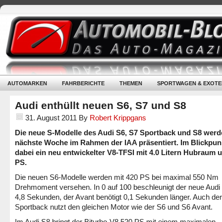
AUTOMARKEN
FAHRBERICHTE
THEMEN
SPORTWAGEN & EXOTE
Audi enthüllt neuen S6, S7 und S8
31. August 2011
By
Robert Krippgans
Die neue S-Modelle des Audi S6, S7 Sportback und S8 wer
nächste Woche im Rahmen der IAA präsentiert. Im Blickpunk
dabei ein neu entwickelter V8-TFSI mit 4.0 Litern Hubraum 
PS.
Die neuen S6-Modelle werden mit 420 PS bei maximal 550 Nm
Drehmoment versehen. In 0 auf 100 beschleunigt der neue Audi 
4,8 Sekunden, der Avant benötigt 0,1 Sekunden länger. Auch de
Sportback nutzt den gleichen Motor wie der S6 und S6 Avant.
Im Audi S8 bringt der Biturbo-V8 520 PS mit einem maximalen