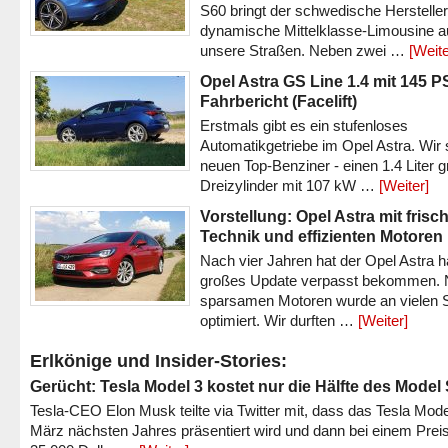
S60 bringt der schwedische Hersteller
dynamische Mittelklasse-Limousine a
unsere Straßen. Neben zwei …
[Weite
Opel Astra GS Line 1.4 mit 145 P
Fahrbericht (Facelift)
Erstmals gibt es ein stufenloses
Automatikgetriebe im Opel Astra. Wir 
neuen Top-Benziner - einen 1.4 Liter 
Dreizylinder mit 107 kW …
[Weiter]
Vorstellung: Opel Astra mit frisc
Technik und effizienten Motoren
Nach vier Jahren hat der Opel Astra h
großes Update verpasst bekommen.
sparsamen Motoren wurde an vielen S
optimiert. Wir durften …
[Weiter]
Erlkönige und Insider-Stories:
Gerücht: Tesla Model 3 kostet nur die Hälfte des Model
Tesla-CEO Elon Musk teilte via Twitter mit, dass das Tesla Mode
März nächsten Jahres präsentiert wird und dann bei einem Prei