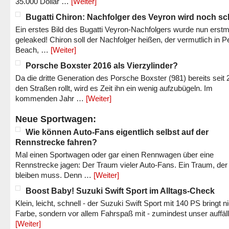
35.000 Dollar …
[Weiter]
Bugatti Chiron: Nachfolger des Veyron wird noch sc
Ein erstes Bild des Bugatti Veyron-Nachfolgers wurde nun erstm
geleaked! Chiron soll der Nachfolger heißen, der vermutlich in P
Beach, …
[Weiter]
Porsche Boxster 2016 als Vierzylinder?
Da die dritte Generation des Porsche Boxster (981) bereits seit 
den Straßen rollt, wird es Zeit ihn ein wenig aufzubügeln. Im
kommenden Jahr …
[Weiter]
Neue Sportwagen:
Wie können Auto-Fans eigentlich selbst auf der
Rennstrecke fahren?
Mal einen Sportwagen oder gar einen Rennwagen über eine
Rennstrecke jagen: Der Traum vieler Auto-Fans. Ein Traum, der
bleiben muss. Denn …
[Weiter]
Boost Baby! Suzuki Swift Sport im Alltags-Check
Klein, leicht, schnell - der Suzuki Swift Sport mit 140 PS bringt n
Farbe, sondern vor allem Fahrspaß mit - zumindest unser auffäl
[Weiter]