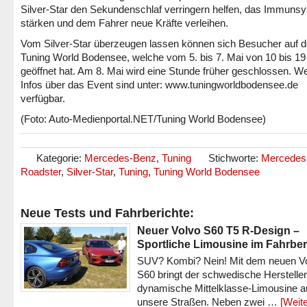
Silver-Star den Sekundenschlaf verringern helfen, das Immuns
stärken und dem Fahrer neue Kräfte verleihen.
Vom Silver-Star überzeugen lassen können sich Besucher auf d
Tuning World Bodensee, welche vom 5. bis 7. Mai von 10 bis 19
geöffnet hat. Am 8. Mai wird eine Stunde früher geschlossen. We
Infos über das Event sind unter: www.tuningworldbodensee.de
verfügbar.
(Foto: Auto-Medienportal.NET/Tuning World Bodensee)
Kategorie:
Mercedes-Benz
,
Tuning
Stichworte:
Mercedes
Roadster
,
Silver-Star
,
Tuning
,
Tuning World Bodensee
Neue Tests und Fahrberichte:
Neuer Volvo S60 T5 R-Design –
Sportliche Limousine im Fahrber
SUV? Kombi? Nein! Mit dem neuen V
S60 bringt der schwedische Hersteller
dynamische Mittelklasse-Limousine a
unsere Straßen. Neben zwei …
[Weite