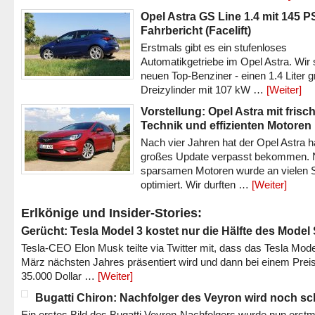
Opel Astra GS Line 1.4 mit 145 P
Fahrbericht (Facelift)
Erstmals gibt es ein stufenloses
Automatikgetriebe im Opel Astra. Wir 
neuen Top-Benziner - einen 1.4 Liter 
Dreizylinder mit 107 kW …
[Weiter]
Vorstellung: Opel Astra mit frisc
Technik und effizienten Motoren
Nach vier Jahren hat der Opel Astra h
großes Update verpasst bekommen.
sparsamen Motoren wurde an vielen S
optimiert. Wir durften …
[Weiter]
Erlkönige und Insider-Stories:
Gerücht: Tesla Model 3 kostet nur die Hälfte des Model
Tesla-CEO Elon Musk teilte via Twitter mit, dass das Tesla Mode
März nächsten Jahres präsentiert wird und dann bei einem Prei
35.000 Dollar …
[Weiter]
Bugatti Chiron: Nachfolger des Veyron wird noch sc
Ein erstes Bild des Bugatti Veyron-Nachfolgers wurde nun erstm