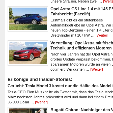
unsere Straßen. Neben zwei …
[Weite
Opel Astra GS Line 1.4 mit 145 P
Fahrbericht (Facelift)
Erstmals gibt es ein stufenloses
Automatikgetriebe im Opel Astra. Wir 
neuen Top-Benziner - einen 1.4 Liter 
Dreizylinder mit 107 kW …
[Weiter]
Vorstellung: Opel Astra mit frisc
Technik und effizienten Motoren
Nach vier Jahren hat der Opel Astra h
großes Update verpasst bekommen.
sparsamen Motoren wurde an vielen S
optimiert. Wir durften …
[Weiter]
Erlkönige und Insider-Stories:
Gerücht: Tesla Model 3 kostet nur die Hälfte des Model
Tesla-CEO Elon Musk teilte via Twitter mit, dass das Tesla Mode
März nächsten Jahres präsentiert wird und dann bei einem Prei
35.000 Dollar …
[Weiter]
Bugatti Chiron: Nachfolger des 