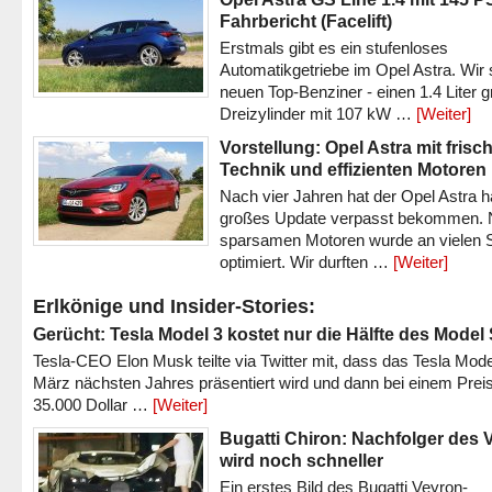
Fahrbericht (Facelift)
Erstmals gibt es ein stufenloses
Automatikgetriebe im Opel Astra. Wir 
neuen Top-Benziner - einen 1.4 Liter 
Dreizylinder mit 107 kW …
[Weiter]
Vorstellung: Opel Astra mit frisc
Technik und effizienten Motoren
Nach vier Jahren hat der Opel Astra h
großes Update verpasst bekommen.
sparsamen Motoren wurde an vielen S
optimiert. Wir durften …
[Weiter]
Erlkönige und Insider-Stories:
Gerücht: Tesla Model 3 kostet nur die Hälfte des Model
Tesla-CEO Elon Musk teilte via Twitter mit, dass das Tesla Mode
März nächsten Jahres präsentiert wird und dann bei einem Prei
35.000 Dollar …
[Weiter]
Bugatti Chiron: Nachfolger des 
wird noch schneller
Ein erstes Bild des Bugatti Veyron-