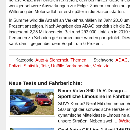
weniger schwere Auswirkungen zur Folge. Zudem konnten aufg
Witterung die Motorradfahrer erst später in die Saison starten.
In Summe wird die Anzahl an Verkehrsunfällen im Jahr 2010 um
Prozent ansteigen. Nach Angaben des ADAC pendelt sich die Za
insgesamt 2,35 Millionen ein. Bei rund 293.000 Unfällen in 2010 
Personen zu Schaden gekommen oder wurden gar getötet. Dies
sank damit gegenüber dem Vorjahr um 6 Prozent.
Kategorie:
Auto & Sicherheit
,
Themen
Stichworte:
ADAC
,
Polizei
,
Statistik
,
Tote
,
Unfälle
,
Verkehrstote
,
Verletzte
Neue Tests und Fahrberichte:
Neuer Volvo S60 T5 R-Design –
Sportliche Limousine im Fahrber
SUV? Kombi? Nein! Mit dem neuen V
S60 bringt der schwedische Hersteller
dynamische Mittelklasse-Limousine a
unsere Straßen. Neben zwei …
[Weite
Opel Astra GS Line 1.4 mit 145 P