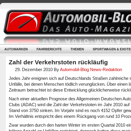
AUTOMARKEN
FAHRBERICHTE
THEMEN
SPORTWAGEN & EXOTE
Zahl der Verkehrstoten rückläufig
29. Dezember 2010
By
Automobil-Blog News-Redaktion
Jedes Jahr ereignen sich auf Deutschlands Straßen zahlreiche
Unfälle, bei denen Menschen tödlich verunglücken. Über einen 
Zeitraum betrachtet ist diese Entwicklung glücklicherweise rückl
Nach einer aktuellen Prognose des Allgemeinen Deutschen Auto
Clubs (ADAC) wird die Zahl der Verkehrstoten im Jahr 2010 auf
Stand von 3750 sinken. Im Vorjahr sind es noch 4152 Opfer ge
Im Verhältnis entspricht dies einem Rückgang von rund 10 Proz
Zwar wurden durch den harten Winter im ersten Quartal 2010 ei
höhere Anzahl an Unfällen registriert, dennoch hatten diese meis