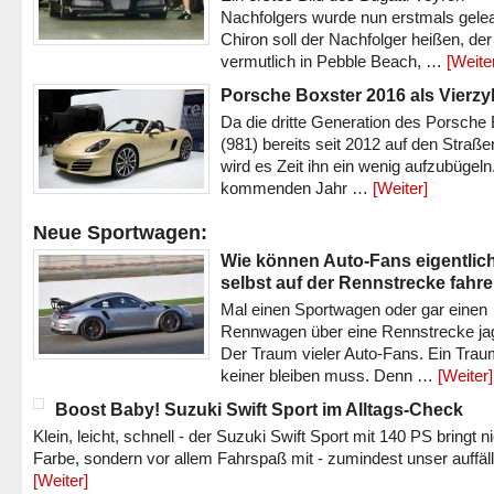
Nachfolgers wurde nun erstmals gele
Chiron soll der Nachfolger heißen, der
vermutlich in Pebble Beach, …
[Weite
Porsche Boxster 2016 als Vierzy
Da die dritte Generation des Porsche
(981) bereits seit 2012 auf den Straßen 
wird es Zeit ihn ein wenig aufzubügeln
kommenden Jahr …
[Weiter]
Neue Sportwagen:
Wie können Auto-Fans eigentlic
selbst auf der Rennstrecke fahr
Mal einen Sportwagen oder gar einen
Rennwagen über eine Rennstrecke ja
Der Traum vieler Auto-Fans. Ein Trau
keiner bleiben muss. Denn …
[Weiter]
Boost Baby! Suzuki Swift Sport im Alltags-Check
Klein, leicht, schnell - der Suzuki Swift Sport mit 140 PS bringt n
Farbe, sondern vor allem Fahrspaß mit - zumindest unser auffäl
[Weiter]