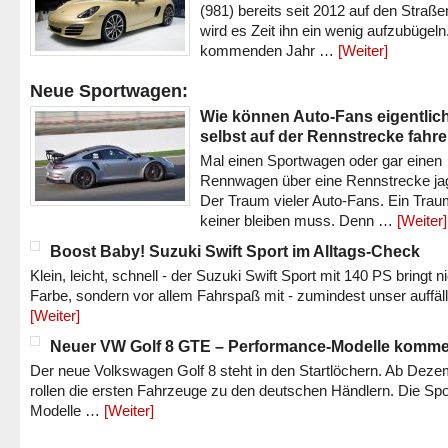
(981) bereits seit 2012 auf den Straßen 
wird es Zeit ihn ein wenig aufzubügeln
kommenden Jahr …
[Weiter]
Neue Sportwagen:
Wie können Auto-Fans eigentlic
selbst auf der Rennstrecke fahr
Mal einen Sportwagen oder gar einen
Rennwagen über eine Rennstrecke ja
Der Traum vieler Auto-Fans. Ein Trau
keiner bleiben muss. Denn …
[Weiter]
Boost Baby! Suzuki Swift Sport im Alltags-Check
Klein, leicht, schnell - der Suzuki Swift Sport mit 140 PS bringt n
Farbe, sondern vor allem Fahrspaß mit - zumindest unser auffäl
[Weiter]
Neuer VW Golf 8 GTE – Performance-Modelle komm
Der neue Volkswagen Golf 8 steht in den Startlöchern. Ab Dez
rollen die ersten Fahrzeuge zu den deutschen Händlern. Die Spo
Modelle …
[Weiter]