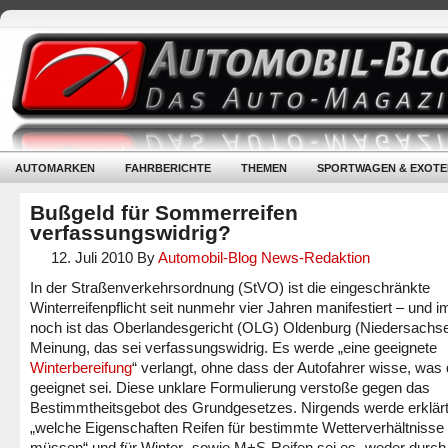
AUTOMARKEN
FAHRBERICHTE
THEMEN
SPORTWAGEN & EXOTE
Bußgeld für Sommerreifen
verfassungswidrig?
12. Juli 2010
By
Automobil-Blog News-Redaktion
In der Straßenverkehrsordnung (StVO) ist die eingeschränkte
Winterreifenpflicht seit nunmehr vier Jahren manifestiert – und 
noch ist das Oberlandesgericht (OLG) Oldenburg (Niedersachse
Meinung, das sei verfassungswidrig. Es werde „eine geeignete
Winterbereifung
“ verlangt, ohne dass der Autofahrer wisse, was
geeignet sei. Diese unklare Formulierung verstoße gegen das
Bestimmtheitsgebot des Grundgesetzes. Nirgends werde erklärt
„welche Eigenschaften Reifen für bestimmte Wetterverhältnisse
müssen“ und für Winter- sowie M+S-Reifen sei es „weder durch