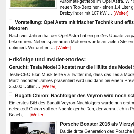
Automatikgetriebe im Opel Astra. Wir 
neuen Top-Benziner - einen 1.4 Liter 
Dreizylinder mit 107 kW …
[Weiter]
Vorstellung: Opel Astra mit frischer Technik und effi
Motoren
Nach vier Jahren hat der Opel Astra hat ein großes Update verp
bekommen. Neben sparsamen Motoren wurde an vielen Stellen
optimiert. Wir durften …
[Weiter]
Erlkönige und Insider-Stories:
Gerücht: Tesla Model 3 kostet nur die Hälfte des Model
Tesla-CEO Elon Musk teilte via Twitter mit, dass das Tesla Mode
März nächsten Jahres präsentiert wird und dann bei einem Prei
35.000 Dollar …
[Weiter]
Bugatti Chiron: Nachfolger des Veyron wird noch sc
Ein erstes Bild des Bugatti Veyron-Nachfolgers wurde nun erstm
geleaked! Chiron soll der Nachfolger heißen, der vermutlich in P
Beach, …
[Weiter]
Porsche Boxster 2016 als Vierzy
Da die dritte Generation des Porsche