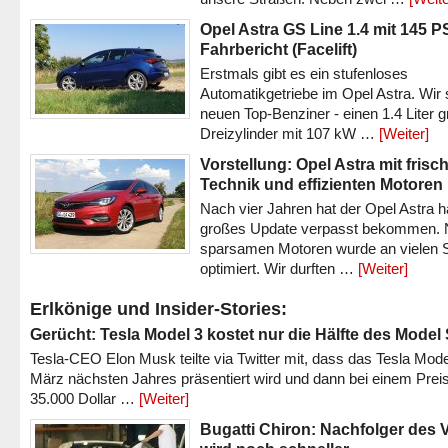
Opel Astra GS Line 1.4 mit 145 P
Fahrbericht (Facelift)
Erstmals gibt es ein stufenloses
Automatikgetriebe im Opel Astra. Wir 
neuen Top-Benziner - einen 1.4 Liter 
Dreizylinder mit 107 kW …
[Weiter]
Vorstellung: Opel Astra mit frisc
Technik und effizienten Motoren
Nach vier Jahren hat der Opel Astra h
großes Update verpasst bekommen.
sparsamen Motoren wurde an vielen S
optimiert. Wir durften …
[Weiter]
Erlkönige und Insider-Stories:
Gerücht: Tesla Model 3 kostet nur die Hälfte des Model
Tesla-CEO Elon Musk teilte via Twitter mit, dass das Tesla Mode
März nächsten Jahres präsentiert wird und dann bei einem Prei
35.000 Dollar …
[Weiter]
Bugatti Chiron: Nachfolger des 