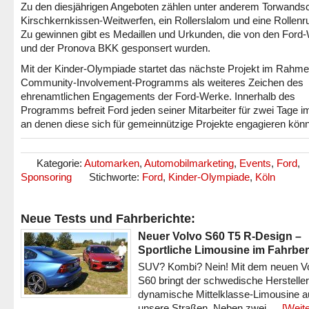
Zu den diesjährigen Angeboten zählen unter anderem Torwands
Kirschkernkissen-Weitwerfen, ein Rollerslalom und eine Rollenr
Zu gewinnen gibt es Medaillen und Urkunden, die von den Ford
und der Pronova BKK gesponsert wurden.
Mit der Kinder-Olympiade startet das nächste Projekt im Rahm
Community-Involvement-Programms als weiteres Zeichen des
ehrenamtlichen Engagements der Ford-Werke. Innerhalb des
Programms befreit Ford jeden seiner Mitarbeiter für zwei Tage i
an denen diese sich für gemeinnützige Projekte engagieren kön
Kategorie:
Automarken
,
Automobilmarketing
,
Events
,
Ford
,
Sponsoring
Stichworte:
Ford
,
Kinder-Olympiade
,
Köln
Neue Tests und Fahrberichte:
Neuer Volvo S60 T5 R-Design –
Sportliche Limousine im Fahrber
SUV? Kombi? Nein! Mit dem neuen V
S60 bringt der schwedische Hersteller
dynamische Mittelklasse-Limousine a
unsere Straßen. Neben zwei …
[Weite