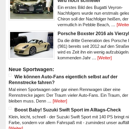
wird noch schneller
Ein erstes Bild des Bugatti Veyron-
Nachfolgers wurde nun erstmals gele
Chiron soll der Nachfolger heißen, der
vermutlich in Pebble Beach, …
[Weite
Porsche Boxster 2016 als Vierzy
Da die dritte Generation des Porsche
(981) bereits seit 2012 auf den Straßen 
wird es Zeit ihn ein wenig aufzubügeln
kommenden Jahr …
[Weiter]
Neue Sportwagen:
Wie können Auto-Fans eigentlich selbst auf der
Rennstrecke fahren?
Mal einen Sportwagen oder gar einen Rennwagen über eine
Rennstrecke jagen: Der Traum vieler Auto-Fans. Ein Traum, der
bleiben muss. Denn …
[Weiter]
Boost Baby! Suzuki Swift Sport im Alltags-Check
Klein, leicht, schnell - der Suzuki Swift Sport mit 140 PS bringt n
Farbe, sondern vor allem Fahrspaß mit - zumindest unser auffäl
[Weiter]