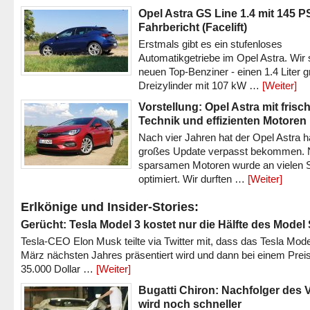
Opel Astra GS Line 1.4 mit 145 P
Fahrbericht (Facelift)
Erstmals gibt es ein stufenloses
Automatikgetriebe im Opel Astra. Wir 
neuen Top-Benziner - einen 1.4 Liter 
Dreizylinder mit 107 kW …
[Weiter]
Vorstellung: Opel Astra mit frisc
Technik und effizienten Motoren
Nach vier Jahren hat der Opel Astra h
großes Update verpasst bekommen.
sparsamen Motoren wurde an vielen S
optimiert. Wir durften …
[Weiter]
Erlkönige und Insider-Stories:
Gerücht: Tesla Model 3 kostet nur die Hälfte des Model
Tesla-CEO Elon Musk teilte via Twitter mit, dass das Tesla Mode
März nächsten Jahres präsentiert wird und dann bei einem Prei
35.000 Dollar …
[Weiter]
Bugatti Chiron: Nachfolger des 
wird noch schneller