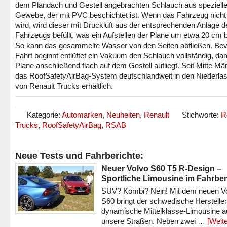
dem Plandach und Gestell angebrachten Schlauch aus speziell
Gewebe, der mit PVC beschichtet ist. Wenn das Fahrzeug nich
wird, wird dieser mit Druckluft aus der entsprechenden Anlage d
Fahrzeugs befüllt, was ein Aufstellen der Plane um etwa 20 cm b
So kann das gesammelte Wasser von den Seiten abfließen. Bev
Fahrt beginnt entlüftet ein Vakuum den Schlauch vollständig, dam
Plane anschließend flach auf dem Gestell aufliegt. Seit Mitte Mär
das RoofSafetyAirBag-System deutschlandweit in den Niederla
von Renault Trucks erhältlich.
Kategorie:
Automarken
,
Neuheiten
,
Renault
Stichworte:
R
Trucks
,
RoofSafetyAirBag
,
RSAB
Neue Tests und Fahrberichte:
Neuer Volvo S60 T5 R-Design –
Sportliche Limousine im Fahrber
SUV? Kombi? Nein! Mit dem neuen V
S60 bringt der schwedische Hersteller
dynamische Mittelklasse-Limousine a
unsere Straßen. Neben zwei …
[Weite