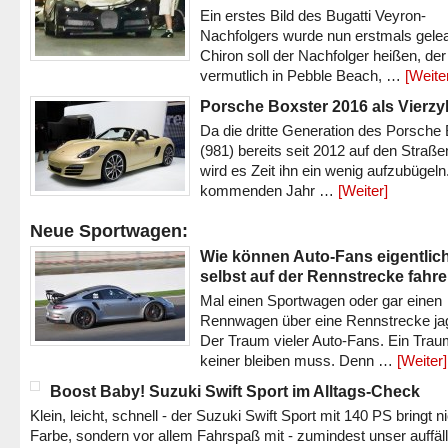
Ein erstes Bild des Bugatti Veyron-
Nachfolgers wurde nun erstmals gele
Chiron soll der Nachfolger heißen, der
vermutlich in Pebble Beach, …
[Weite
Porsche Boxster 2016 als Vierzy
Da die dritte Generation des Porsche
(981) bereits seit 2012 auf den Straßen 
wird es Zeit ihn ein wenig aufzubügeln
kommenden Jahr …
[Weiter]
Neue Sportwagen:
Wie können Auto-Fans eigentlic
selbst auf der Rennstrecke fahr
Mal einen Sportwagen oder gar einen
Rennwagen über eine Rennstrecke ja
Der Traum vieler Auto-Fans. Ein Trau
keiner bleiben muss. Denn …
[Weiter]
Boost Baby! Suzuki Swift Sport im Alltags-Check
Klein, leicht, schnell - der Suzuki Swift Sport mit 140 PS bringt n
Farbe, sondern vor allem Fahrspaß mit - zumindest unser auffäl