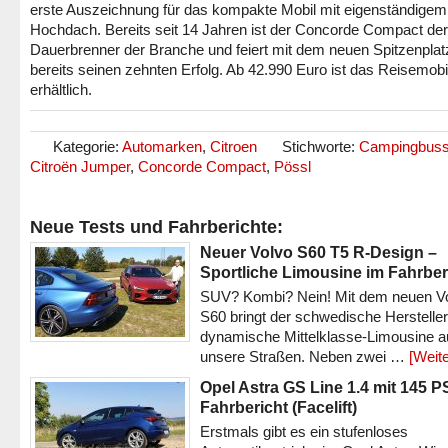
erste Auszeichnung für das kompakte Mobil mit eigenständigem
Hochdach. Bereits seit 14 Jahren ist der Concorde Compact der
Dauerbrenner der Branche und feiert mit dem neuen Spitzenplat
bereits seinen zehnten Erfolg. Ab 42.990 Euro ist das Reisemobi
erhältlich.
Kategorie:
Automarken
,
Citroen
Stichworte:
Campingbus
Citroën Jumper
,
Concorde Compact
,
Pössl
Neue Tests und Fahrberichte:
Neuer Volvo S60 T5 R-Design –
Sportliche Limousine im Fahrber
SUV? Kombi? Nein! Mit dem neuen V
S60 bringt der schwedische Hersteller
dynamische Mittelklasse-Limousine a
unsere Straßen. Neben zwei …
[Weite
Opel Astra GS Line 1.4 mit 145 P
Fahrbericht (Facelift)
Erstmals gibt es ein stufenloses