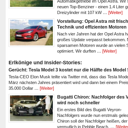
Automatikgetriebe im Opel Astra. Wir 
neuen Top-Benziner - einen 1.4 Liter 
Dreizylinder mit 107 kW …
[Weiter]
Vorstellung: Opel Astra mit frisc
Technik und effizienten Motoren
Nach vier Jahren hat der Opel Astra h
großes Update verpasst bekommen.
sparsamen Motoren wurde an vielen S
optimiert. Wir durften …
[Weiter]
Erlkönige und Insider-Stories:
Gerücht: Tesla Model 3 kostet nur die Hälfte des Model
Tesla-CEO Elon Musk teilte via Twitter mit, dass das Tesla Mode
März nächsten Jahres präsentiert wird und dann bei einem Prei
35.000 Dollar …
[Weiter]
Bugatti Chiron: Nachfolger des 
wird noch schneller
Ein erstes Bild des Bugatti Veyron-
Nachfolgers wurde nun erstmals gele
Chiron soll der Nachfolger heißen, der
vermutlich in Pebble Beach, …
[Weite