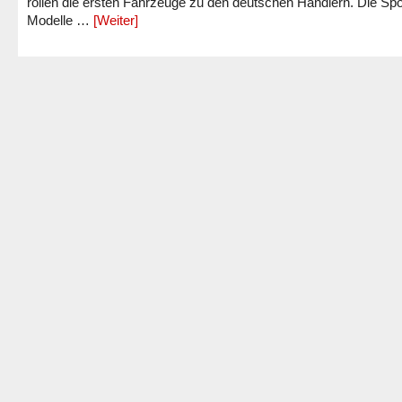
rollen die ersten Fahrzeuge zu den deutschen Händlern. Die Spo
Modelle …
[Weiter]