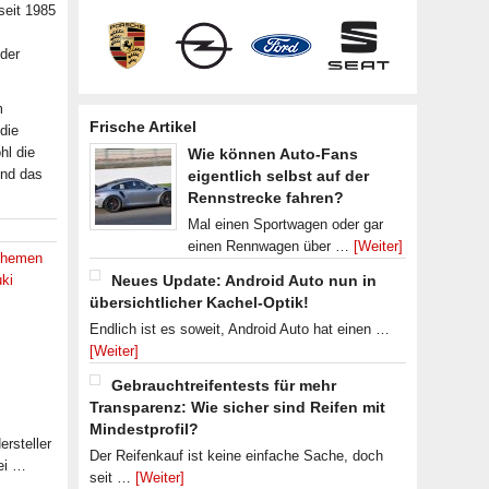
 seit 1985
der
m
Frische Artikel
die
hl die
Wie können Auto-Fans
und das
eigentlich selbst auf der
Rennstrecke fahren?
Mal einen Sportwagen oder gar
einen Rennwagen über …
[Weiter]
hemen
uki
Neues Update: Android Auto nun in
übersichtlicher Kachel-Optik!
Endlich ist es soweit, Android Auto hat einen …
[Weiter]
Gebrauchtreifentests für mehr
Transparenz: Wie sicher sind Reifen mit
Mindestprofil?
rsteller
Der Reifenkauf ist keine einfache Sache, doch
ei …
seit …
[Weiter]