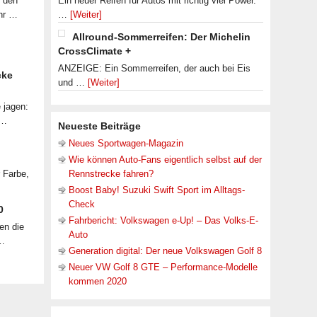
f den
Ein neuer Reifen für Autos mit richtig viel Power.
ahr …
…
[Weiter]
Allround-Sommerreifen: Der Michelin
CrossClimate +
ANZEIGE: Ein Sommerreifen, der auch bei Eis
cke
und …
[Weiter]
 jagen:
 …
Neueste Beiträge
Neues Sportwagen-Magazin
Wie können Auto-Fans eigentlich selbst auf der
r Farbe,
Rennstrecke fahren?
Boost Baby! Suzuki Swift Sport im Alltags-
Check
0
Fahrbericht: Volkswagen e-Up! – Das Volks-E-
en die
Auto
 …
Generation digital: Der neue Volkswagen Golf 8
Neuer VW Golf 8 GTE – Performance-Modelle
kommen 2020