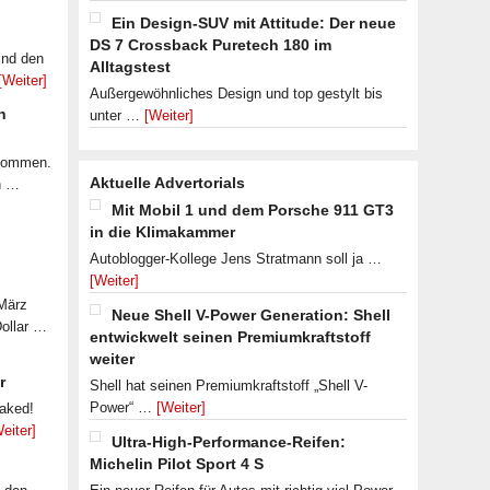
Ein Design-SUV mit Attitude: Der neue
DS 7 Crossback Puretech 180 im
ind den
Alltagstest
[Weiter]
Außergewöhnliches Design und top gestylt bis
n
unter …
[Weiter]
ekommen.
Aktuelle Advertorials
n …
Mit Mobil 1 und dem Porsche 911 GT3
in die Klimakammer
Autoblogger-Kollege Jens Stratmann soll ja …
[Weiter]
 März
Neue Shell V-Power Generation: Shell
Dollar …
entwickwelt seinen Premiumkraftstoff
weiter
r
Shell hat seinen Premiumkraftstoff „Shell V-
Power“ …
[Weiter]
eaked!
eiter]
Ultra-High-Performance-Reifen:
Michelin Pilot Sport 4 S