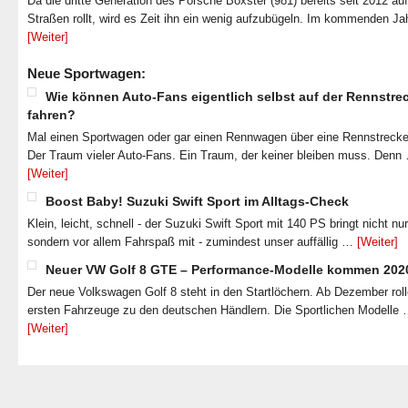
Da die dritte Generation des Porsche Boxster (981) bereits seit 2012 au
Straßen rollt, wird es Zeit ihn ein wenig aufzubügeln. Im kommenden J
[Weiter]
Neue Sportwagen:
Wie können Auto-Fans eigentlich selbst auf der Rennstre
fahren?
Mal einen Sportwagen oder gar einen Rennwagen über eine Rennstrecke
Der Traum vieler Auto-Fans. Ein Traum, der keiner bleiben muss. Denn
[Weiter]
Boost Baby! Suzuki Swift Sport im Alltags-Check
Klein, leicht, schnell - der Suzuki Swift Sport mit 140 PS bringt nicht nu
sondern vor allem Fahrspaß mit - zumindest unser auffällig …
[Weiter]
Neuer VW Golf 8 GTE – Performance-Modelle kommen 202
Der neue Volkswagen Golf 8 steht in den Startlöchern. Ab Dezember roll
ersten Fahrzeuge zu den deutschen Händlern. Die Sportlichen Modelle
[Weiter]