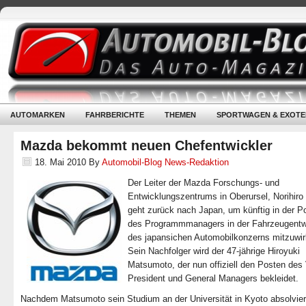
AUTOMARKEN
FAHRBERICHTE
THEMEN
SPORTWAGEN & EXOTE
Mazda bekommt neuen Chefentwickler
18. Mai 2010
By
Automobil-Blog News-Redaktion
Der Leiter der Mazda Forschungs- und
Entwicklungszentrums in Oberursel, Norihiro
geht zurück nach Japan, um künftig in der Po
des Programmmanagers in der Fahrzeugentw
des japansichen Automobilkonzerns mitzuwir
Sein Nachfolger wird der 47-jährige Hiroyuki
Matsumoto, der nun offiziell den Posten des
President und General Managers bekleidet.
Nachdem Matsumoto sein Studium an der Universität in Kyoto absolviert