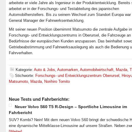
arbeitete er viele Jahre als Ingenieur in der Produktentwicklung. Bereits
arbeitet er in der Forschungs- und Testabteilung des japanischen
Automobilherstellers. Bis zu seinem Wechsel zum Standort Europa war 
General Manager der Fahrwerksentwicklung.
Mit seiner neuen Position übernimmt Matsumoto die zentrale Aufgabe i
Forschungs- und Entwicklungszentrums in Oberursel, die Fahrzeuge an 
Bedürfnisse der europäischen Kunden anzupassen. Das beinhaltet sowo
Getriebeabstimmung und Fahrwerksauslegung als auch die Bedienung 
Fahrverhalten.
Kategorie:
Auto & Jobs
,
Automarken
,
Automobilwirtschaft
,
Mazda
,
T
Stichworte:
Forschungs- und Entwicklungszentrum Oberursel
,
Hiroy
Matsumoto
,
Mazda
,
Norihiro Tomito
Neue Tests und Fahrberichte:
Neuer Volvo S60 T5 R-Design – Sportliche Limousine im
Fahrbericht
SUV? Kombi? Nein! Mit dem neuen Volvo S60 bringt der schwedische He
eine dynamische Mittelklasse-Limousine auf unsere Straßen. Neben zw
[Weiter]