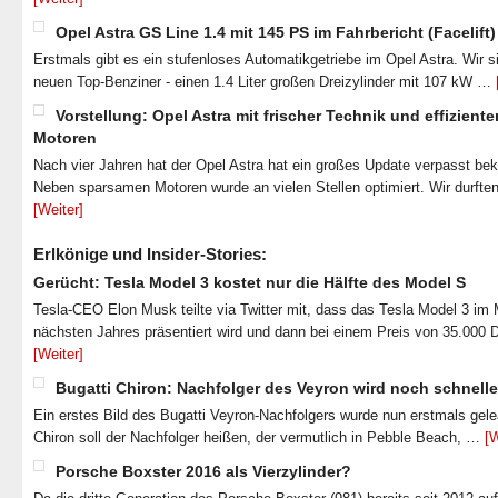
Opel Astra GS Line 1.4 mit 145 PS im Fahrbericht (Facelift)
Erstmals gibt es ein stufenloses Automatikgetriebe im Opel Astra. Wir s
neuen Top-Benziner - einen 1.4 Liter großen Dreizylinder mit 107 kW …
Vorstellung: Opel Astra mit frischer Technik und effiziente
Motoren
Nach vier Jahren hat der Opel Astra hat ein großes Update verpasst b
Neben sparsamen Motoren wurde an vielen Stellen optimiert. Wir durfte
[Weiter]
Erlkönige und Insider-Stories:
Gerücht: Tesla Model 3 kostet nur die Hälfte des Model S
Tesla-CEO Elon Musk teilte via Twitter mit, dass das Tesla Model 3 im
nächsten Jahres präsentiert wird und dann bei einem Preis von 35.000 
[Weiter]
Bugatti Chiron: Nachfolger des Veyron wird noch schnelle
Ein erstes Bild des Bugatti Veyron-Nachfolgers wurde nun erstmals gel
Chiron soll der Nachfolger heißen, der vermutlich in Pebble Beach, …
[W
Porsche Boxster 2016 als Vierzylinder?