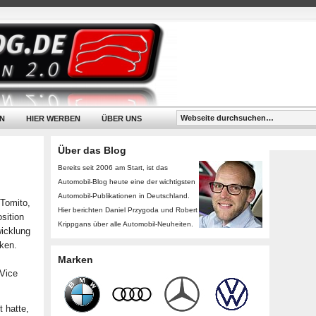
N
HIER WERBEN
ÜBER UNS
Über das Blog
Bereits seit 2006 am Start, ist das
Automobil-Blog heute eine der wichtigsten
Automobil-Publikationen in Deutschland.
 Tomito,
Hier berichten Daniel Przygoda und Robert
sition
Krippgans über alle Automobil-Neuheiten.
icklung
ken.
Marken
 Vice
 hatte,