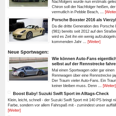
Nachfolgers wurde nun erstmals gele
Chiron soll der Nachfolger heißen, der
vermutlich in Pebble Beach, …
[Weite
Porsche Boxster 2016 als Vierzy
Da die dritte Generation des Porsche
(981) bereits seit 2012 auf den Straßen 
wird es Zeit ihn ein wenig aufzubügeln
kommenden Jahr …
[Weiter]
Neue Sportwagen:
Wie können Auto-Fans eigentlic
selbst auf der Rennstrecke fahr
Mal einen Sportwagen oder gar einen
Rennwagen über eine Rennstrecke ja
Der Traum vieler Auto-Fans. Ein Trau
keiner bleiben muss. Denn …
[Weiter]
Boost Baby! Suzuki Swift Sport im Alltags-Check
Klein, leicht, schnell - der Suzuki Swift Sport mit 140 PS bringt n
Farbe, sondern vor allem Fahrspaß mit - zumindest unser auffäl
[Weiter]