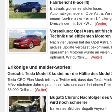
Fahrbericht (Facelift)
Erstmals gibt es ein stufenloses
Automatikgetriebe im Opel Astra. Wir 
neuen Top-Benziner - einen 1.4 Liter 
Dreizylinder mit 107 kW …
[Weiter]
Vorstellung: Opel Astra mit frisc
Technik und effizienten Motoren
Nach vier Jahren hat der Opel Astra h
großes Update verpasst bekommen.
sparsamen Motoren wurde an vielen S
optimiert. Wir durften …
[Weiter]
Erlkönige und Insider-Stories:
Gerücht: Tesla Model 3 kostet nur die Hälfte des Model
Tesla-CEO Elon Musk teilte via Twitter mit, dass das Tesla Mode
März nächsten Jahres präsentiert wird und dann bei einem Prei
35.000 Dollar …
[Weiter]
Bugatti Chiron: Nachfolger des 
wird noch schneller
Ein erstes Bild des Bugatti Veyron-