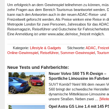
Um erfolgreich an dem Gewinnspiel teilnehmen zu können, mü
zehn Fragen aus dem Bereich Tourismus beantwortet werden. 
kann nach den Antworten auch in der neuen ADAC-Reise- und
Freizeitwelt geforscht werden. Als Preise winken eine Reise in d
Metropole London für zwei Personen, Jahresabos für das ADAC
Reisemagazin, Reiseführer und Gutscheine für Fahrsicherheitstr
Eine Anmeldung ist unter www.adac.de/reise_freizeit möglich.
Kategorie:
Lifestyle & Gadgets
Stichworte:
ADAC
,
Freizei
Online-Gewinnspiel
,
Reiseführer
,
Sommer-Gewinnspiel
,
Touris
Neue Tests und Fahrberichte:
Neuer Volvo S60 T5 R-Design –
Sportliche Limousine im Fahrber
SUV? Kombi? Nein! Mit dem neuen V
S60 bringt der schwedische Hersteller
dynamische Mittelklasse-Limousine a
unsere Straßen. Neben zwei …
[Weite
Opel Astra GS Line 1.4 mit 145 P