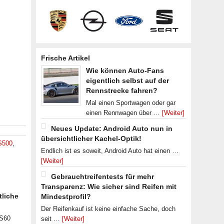
Frische Artikel
Wie können Auto-Fans
eigentlich selbst auf der
Rennstrecke fahren?
Mal einen Sportwagen oder gar
einen Rennwagen über …
[Weiter]
Neues Update: Android Auto nun in
übersichtlicher Kachel-Optik!
S500
,
Endlich ist es soweit, Android Auto hat einen …
[Weiter]
Gebrauchtreifentests für mehr
Transparenz: Wie sicher sind Reifen mit
tliche
Mindestprofil?
Der Reifenkauf ist keine einfache Sache, doch
 S60
seit …
[Weiter]