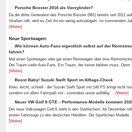
Porsche Boxster 2016 als Vierzylinder?
Da die dritte Generation des Porsche Boxster (981) bereits seit 2012 au
Straßen rollt, wird es Zeit ihn ein wenig aufzubügeln. Im kommenden J
[Weiter]
Neue Sportwagen:
Wie können Auto-Fans eigentlich selbst auf der Rennstre
fahren?
Mal einen Sportwagen oder gar einen Rennwagen über eine Rennstrecke
Der Traum vieler Auto-Fans. Ein Traum, der keiner bleiben muss. Denn
[Weiter]
Boost Baby! Suzuki Swift Sport im Alltags-Check
Klein, leicht, schnell - der Suzuki Swift Sport mit 140 PS bringt nicht nu
sondern vor allem Fahrspaß mit - zumindest unser auffällig …
[Weiter]
Neuer VW Golf 8 GTE – Performance-Modelle kommen 202
Der neue Volkswagen Golf 8 steht in den Startlöchern. Ab Dezember roll
ersten Fahrzeuge zu den deutschen Händlern. Die Sportlichen Modelle
[Weiter]