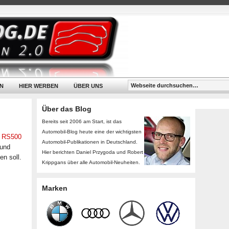
N
HIER WERBEN
ÜBER UNS
Über das Blog
Bereits seit 2006 am Start, ist das
Automobil-Blog heute eine der wichtigsten
s RS500
Automobil-Publikationen in Deutschland.
 und
Hier berichten Daniel Przygoda und Robert
n soll.
Krippgans über alle Automobil-Neuheiten.
Marken