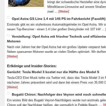
bringt der schwedische Hersteller eine dy
Mittelklasse-Limousine auf unsere Straße
zwei …
[Weiter]
Opel Astra GS Line 1.4 mit 145 PS im Fahrbericht (Facelift)
Erstmals gibt es ein stufenloses Automatikgetriebe im Opel Astra. Wir s
neuen Top-Benziner - einen 1.4 Liter großen Dreizylinder mit 107 kW …
Vorstellung: Opel Astra mit frischer Technik und effiziente
Motoren
Nach vier Jahren hat der Opel Astra hat ein großes Update verpasst b
Neben sparsamen Motoren wurde an vielen Stellen optimiert. Wir durfte
[Weiter]
Erlkönige und Insider-Stories:
Gerücht: Tesla Model 3 kostet nur die Hälfte des Model S
Tesla-CEO Elon Musk teilte via Twitter mit, dass das Tesla Model 3 im
nächsten Jahres präsentiert wird und dann bei einem Preis von 35.000 
[Weiter]
Bugatti Chiron: Nachfolger des Veyron wird noch schnelle
Ein erstes Bild des Bugatti Veyron-Nachfolgers wurde nun erstmals gel
Chiron soll der Nachfolger heißen, der vermutlich in Pebble Beach, …
[W