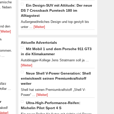
namische
Ein Design-SUV mit Attitude: Der neue
n. Neben
DS 7 Crossback Puretech 180 im
Alltagstest
Außergewöhnliches Design und top gestylt bis
ind den
unter …
[Weiter]
[Weiter]
n
Aktuelle Advertorials
Mit Mobil 1 und dem Porsche 911 GT3
ekommen.
in die Klimakammer
n …
Autoblogger-Kollege Jens Stratmann soll ja …
[Weiter]
Neue Shell V-Power Generation: Shell
entwickwelt seinen Premiumkraftstoff
weiter
 März
Dollar …
Shell hat seinen Premiumkraftstoff „Shell V-
Power“ …
[Weiter]
r
Ultra-High-Performance-Reifen:
eaked!
Michelin Pilot Sport 4 S
eiter]