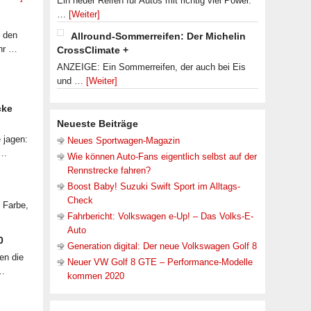
Ein neuer Reifen für Autos mit richtig viel Power.
…
[Weiter]
f den
Allround-Sommerreifen: Der Michelin
ahr …
CrossClimate +
ANZEIGE: Ein Sommerreifen, der auch bei Eis
und …
[Weiter]
cke
Neueste Beiträge
 jagen:
Neues Sportwagen-Magazin
 …
Wie können Auto-Fans eigentlich selbst auf der
Rennstrecke fahren?
Boost Baby! Suzuki Swift Sport im Alltags-
Check
r Farbe,
Fahrbericht: Volkswagen e-Up! – Das Volks-E-
Auto
0
Generation digital: Der neue Volkswagen Golf 8
en die
Neuer VW Golf 8 GTE – Performance-Modelle
 …
kommen 2020