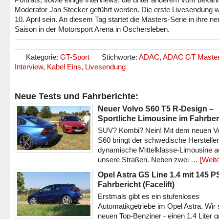
Moderator Jan Stecker geführt werden. Die erste Livesendung 
10. April sein. An diesem Tag startet die Masters-Serie in ihre n
Saison in der Motorsport Arena in Oschersleben.
Kategorie:
GT-Sport
Stichworte:
ADAC
,
ADAC GT Maste
Interview
,
Kabel Eins
,
Livesendung
Neue Tests und Fahrberichte:
Neuer Volvo S60 T5 R-Design –
Sportliche Limousine im Fahrber
SUV? Kombi? Nein! Mit dem neuen V
S60 bringt der schwedische Hersteller
dynamische Mittelklasse-Limousine a
unsere Straßen. Neben zwei …
[Weite
Opel Astra GS Line 1.4 mit 145 P
Fahrbericht (Facelift)
Erstmals gibt es ein stufenloses
Automatikgetriebe im Opel Astra. Wir 
neuen Top-Benziner - einen 1.4 Liter 