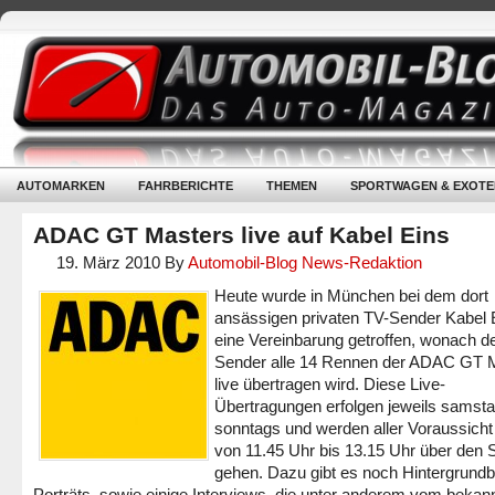
AUTOMARKEN
FAHRBERICHTE
THEMEN
SPORTWAGEN & EXOTE
ADAC GT Masters live auf Kabel Eins
19. März 2010
By
Automobil-Blog News-Redaktion
Heute wurde in München bei dem dort
ansässigen privaten TV-Sender Kabel 
eine Vereinbarung getroffen, wonach d
Sender alle 14 Rennen der ADAC GT 
live übertragen wird. Diese Live-
Übertragungen erfolgen jeweils samst
sonntags und werden aller Voraussicht
von 11.45 Uhr bis 13.15 Uhr über den 
gehen. Dazu gibt es noch Hintergrundb
Porträts, sowie einige Interviews, die unter anderem vom bekan