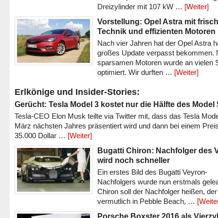
Dreizylinder mit 107 kW …
[Weiter]
Vorstellung: Opel Astra mit frisc
Technik und effizienten Motoren
Nach vier Jahren hat der Opel Astra h
großes Update verpasst bekommen.
sparsamen Motoren wurde an vielen S
optimiert. Wir durften …
[Weiter]
Erlkönige und Insider-Stories:
Gerücht: Tesla Model 3 kostet nur die Hälfte des Model
Tesla-CEO Elon Musk teilte via Twitter mit, dass das Tesla Mode
März nächsten Jahres präsentiert wird und dann bei einem Prei
35.000 Dollar …
[Weiter]
Bugatti Chiron: Nachfolger des 
wird noch schneller
Ein erstes Bild des Bugatti Veyron-
Nachfolgers wurde nun erstmals gele
Chiron soll der Nachfolger heißen, der
vermutlich in Pebble Beach, …
[Weite
Porsche Boxster 2016 als Vierzy