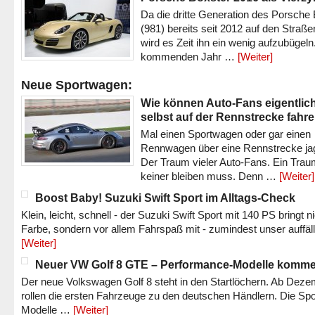
Da die dritte Generation des Porsche
(981) bereits seit 2012 auf den Straßen 
wird es Zeit ihn ein wenig aufzubügeln
kommenden Jahr …
[Weiter]
Neue Sportwagen:
Wie können Auto-Fans eigentlic
selbst auf der Rennstrecke fahr
Mal einen Sportwagen oder gar einen
Rennwagen über eine Rennstrecke ja
Der Traum vieler Auto-Fans. Ein Trau
keiner bleiben muss. Denn …
[Weiter]
Boost Baby! Suzuki Swift Sport im Alltags-Check
Klein, leicht, schnell - der Suzuki Swift Sport mit 140 PS bringt n
Farbe, sondern vor allem Fahrspaß mit - zumindest unser auffäl
[Weiter]
Neuer VW Golf 8 GTE – Performance-Modelle komm
Der neue Volkswagen Golf 8 steht in den Startlöchern. Ab Dez
rollen die ersten Fahrzeuge zu den deutschen Händlern. Die Spo
Modelle …
[Weiter]