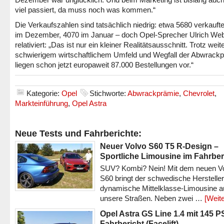
viel passiert, da muss noch was kommen.“
Die Verkaufszahlen sind tatsächlich niedrig: etwa 5680 verkauft
im Dezember, 4070 im Januar – doch Opel-Sprecher Ulrich We
relativiert: „Das ist nur ein kleiner Realitätsausschnitt. Trotz weit
schwierigem wirtschaftlichem Umfeld und Wegfall der Abwrack
liegen schon jetzt europaweit 87.000 Bestellungen vor.“
Kategorie:
Opel
Stichworte:
Abwrackprämie
,
Chevrolet
,
Markteinführung
,
Opel Astra
Neue Tests und Fahrberichte:
Neuer Volvo S60 T5 R-Design –
Sportliche Limousine im Fahrber
SUV? Kombi? Nein! Mit dem neuen V
S60 bringt der schwedische Hersteller
dynamische Mittelklasse-Limousine a
unsere Straßen. Neben zwei …
[Weite
Opel Astra GS Line 1.4 mit 145 P
Fahrbericht (Facelift)