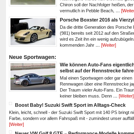
Chiron soll der Nachfolger heißen, der
vermutlich in Pebble Beach, …
[Weite
Porsche Boxster 2016 als Vierzy
Da die dritte Generation des Porsche
(981) bereits seit 2012 auf den Straßen 
wird es Zeit ihn ein wenig aufzubügeln
kommenden Jahr …
[Weiter]
Neue Sportwagen:
Wie können Auto-Fans eigentlic
selbst auf der Rennstrecke fahr
Mal einen Sportwagen oder gar einen
Rennwagen über eine Rennstrecke ja
Der Traum vieler Auto-Fans. Ein Trau
keiner bleiben muss. Denn …
[Weiter]
Boost Baby! Suzuki Swift Sport im Alltags-Check
Klein, leicht, schnell - der Suzuki Swift Sport mit 140 PS bringt n
Farbe, sondern vor allem Fahrspaß mit - zumindest unser auffäl
[Weiter]
Neuer VW Golf 8 GTE – Performance-Modelle komm