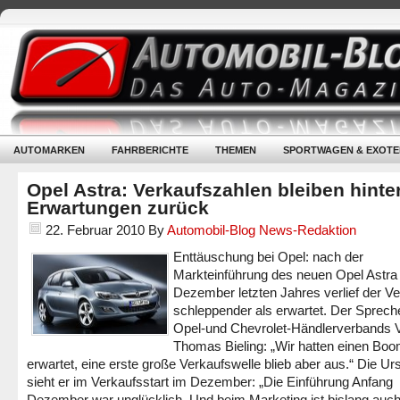
AUTOMARKEN
FAHRBERICHTE
THEMEN
SPORTWAGEN & EXOTE
Opel Astra: Verkaufszahlen bleiben hinte
Erwartungen zurück
22. Februar 2010
By
Automobil-Blog News-Redaktion
Enttäuschung bei Opel: nach der
Markteinführung des neuen Opel Astra
Dezember letzten Jahres verlief der Ve
schleppender als erwartet. Der Sprech
Opel-und Chevrolet-Händlerverbands
Thomas Bieling: „Wir hatten einen Bo
erwartet, eine erste große Verkaufswelle blieb aber aus.“ Die U
sieht er im Verkaufsstart im Dezember: „Die Einführung Anfang
Dezember war unglücklich. Und beim Marketing ist bislang auch