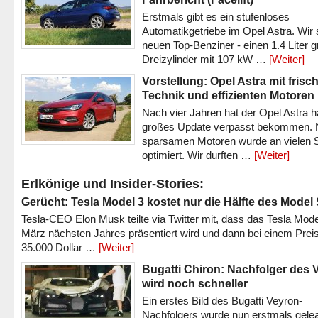
Erstmals gibt es ein stufenloses
Automatikgetriebe im Opel Astra. Wir 
neuen Top-Benziner - einen 1.4 Liter 
Dreizylinder mit 107 kW …
[Weiter]
Vorstellung: Opel Astra mit frisc
Technik und effizienten Motoren
Nach vier Jahren hat der Opel Astra h
großes Update verpasst bekommen.
sparsamen Motoren wurde an vielen S
optimiert. Wir durften …
[Weiter]
Erlkönige und Insider-Stories:
Gerücht: Tesla Model 3 kostet nur die Hälfte des Model
Tesla-CEO Elon Musk teilte via Twitter mit, dass das Tesla Mode
März nächsten Jahres präsentiert wird und dann bei einem Prei
35.000 Dollar …
[Weiter]
Bugatti Chiron: Nachfolger des 
wird noch schneller
Ein erstes Bild des Bugatti Veyron-
Nachfolgers wurde nun erstmals gele