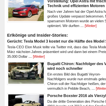
Vorstellung: Opel Astra mit frisc
Technik und effizienten Motoren
Nach vier Jahren hat der Opel Astra h
großes Update verpasst bekommen.
sparsamen Motoren wurde an vielen S
optimiert. Wir durften …
[Weiter]
Erlkönige und Insider-Stories:
Gerücht: Tesla Model 3 kostet nur die Hälfte des Model
Tesla-CEO Elon Musk teilte via Twitter mit, dass das Tesla Mode
März nächsten Jahres präsentiert wird und dann bei einem Prei
35.000 Dollar …
[Weiter]
Bugatti Chiron: Nachfolger des 
wird noch schneller
Ein erstes Bild des Bugatti Veyron-
Nachfolgers wurde nun erstmals gele
Chiron soll der Nachfolger heißen, der
vermutlich in Pebble Beach, …
[Weite
Porsche Boxster 2016 als Vierzy
Da die dritte Generation des Porsche