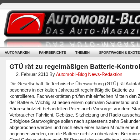
AUTOMARKEN
FAHRBERICHTE
THEMEN
SPORTWAGEN & EXOTE
GTÜ rät zu regelmäßigen Batterie-Kontro
2. Februar 2010
By
Automobil-Blog News-Redaktion
Die Gesellschaft für Technische Überwachung (GTÜ) rät Autofa
besonders in der kalten Jahreszeit regelmäßig die Batterie zu
kontrollieren. Fachwerkstätten prüfen mit einfachen Mitteln den
der Batterie. Wichtig ist neben einem optimalen Säurestand und 
Säureschutzfett behandelten Polen auch Vorsorge: vor dem Start
Verbraucher Fahrlicht, Gebläse, Sitzheizung und Radio ausschal
Erfolglose Startvorgänge sollen nach spätestens zehn Sekunde
abgebrochen werden und nach etwa einer halben Minute erneut
begonnen werden, um die Batterie nicht zu überlasten. Bei minu
Grad Celsius stehen noch 65 Prozent der eigentlichen Leistung 