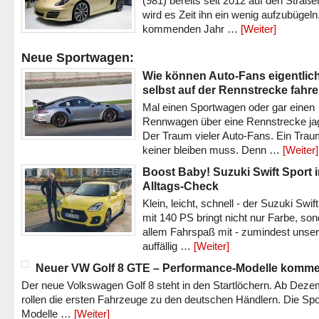
(981) bereits seit 2012 auf den Straßen 
wird es Zeit ihn ein wenig aufzubügeln
kommenden Jahr …
[Weiter]
Neue Sportwagen:
Wie können Auto-Fans eigentlic
selbst auf der Rennstrecke fahr
Mal einen Sportwagen oder gar einen
Rennwagen über eine Rennstrecke ja
Der Traum vieler Auto-Fans. Ein Trau
keiner bleiben muss. Denn …
[Weiter]
Boost Baby! Suzuki Swift Sport 
Alltags-Check
Klein, leicht, schnell - der Suzuki Swif
mit 140 PS bringt nicht nur Farbe, son
allem Fahrspaß mit - zumindest unser
auffällig …
[Weiter]
Neuer VW Golf 8 GTE – Performance-Modelle komm
Der neue Volkswagen Golf 8 steht in den Startlöchern. Ab Dez
rollen die ersten Fahrzeuge zu den deutschen Händlern. Die Spo
Modelle …
[Weiter]