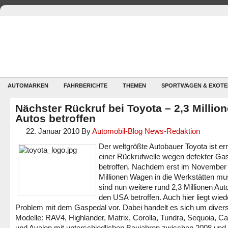
AUTOMARKEN
FAHRBERICHTE
THEMEN
SPORTWAGEN & EXOTE
Nächster Rückruf bei Toyota – 2,3 Millio
Autos betroffen
22. Januar 2010
By
Automobil-Blog News-Redaktion
Der weltgrößte Autobauer Toyota ist er
einer Rückrufwelle wegen defekter Ga
betroffen. Nachdem erst im November 
Millionen Wagen in die Werkstätten mu
sind nun weitere rund 2,3 Millionen Aut
den USA betroffen. Auch hier liegt wied
Problem mit dem Gaspedal vor. Dabei handelt es sich um diver
Modelle: RAV4, Highlander, Matrix, Corolla, Tundra, Sequoia, C
und Avalon mit unterschiedlichen Baujahren zwischen 2008 und