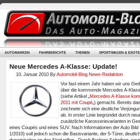
AUTOMARKEN
FAHRBERICHTE
THEMEN
SPORTWAGEN & EXOTE
Neue Mercedes A-Klasse: Update!
10. Januar 2010
By
Automobil-Blog News-Redaktion
Vor fast einem Jahr haben wir uns Ge
über die kommende Mercedes A-Klas
(siehe Artikel „
Mercedes A-Klasse ko
2011 mit Coupé
„) gemacht. Bereits da
zeichnete sich eine deutliche Verjüngu
ab. In erster Linie begründet durch neu
zusätzliche Karosserievarianten in Ges
eines Coupés und eines SUV. Nach Informationen der Auto Bild 
1/2010) soll jedoch schon die Basisvariante, der 5-Türer, deutlic
dynamischer an den Start rollen.
„Durch flachere Scheiben, cou