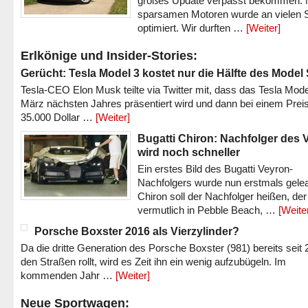
großes Update verpasst bekommen.
sparsamen Motoren wurde an vielen S
optimiert. Wir durften …
[Weiter]
Erlkönige und Insider-Stories:
Gerücht: Tesla Model 3 kostet nur die Hälfte des Model
Tesla-CEO Elon Musk teilte via Twitter mit, dass das Tesla Mode
März nächsten Jahres präsentiert wird und dann bei einem Prei
35.000 Dollar …
[Weiter]
Bugatti Chiron: Nachfolger des 
wird noch schneller
Ein erstes Bild des Bugatti Veyron-
Nachfolgers wurde nun erstmals gele
Chiron soll der Nachfolger heißen, der
vermutlich in Pebble Beach, …
[Weite
Porsche Boxster 2016 als Vierzylinder?
Da die dritte Generation des Porsche Boxster (981) bereits seit 
den Straßen rollt, wird es Zeit ihn ein wenig aufzubügeln. Im
kommenden Jahr …
[Weiter]
Neue Sportwagen: