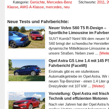
Kategorie:
Gerüchte
,
Mercedes-Benz
Stichworte:
2011
,
2
Klasse
,
AMG A-Klasse
,
mercedes
,
neu
Neue Tests und Fahrberichte:
Neuer Volvo S60 T5 R-Design –
Sportliche Limousine im Fahrber
SUV? Kombi? Nein! Mit dem neuen V
S60 bringt der schwedische Hersteller
dynamische Mittelklasse-Limousine a
unsere Straßen. Neben zwei …
[Weite
Opel Astra GS Line 1.4 mit 145 P
Fahrbericht (Facelift)
Erstmals gibt es ein stufenloses
Automatikgetriebe im Opel Astra. Wir 
neuen Top-Benziner - einen 1.4 Liter 
Dreizylinder mit 107 kW …
[Weiter]
Vorstellung: Opel Astra mit frisc
Technik und effizienten Motoren
Nach vier Jahren hat der Opel Astra h