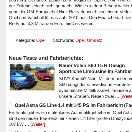
der Zeitung jedoch nicht gemacht. Wie es in dem Bericht weiter 
gehe der GM-Europachef Nick Reilly dennoch von einem Verlus
Opel und Vauxhall für das Jahr 2010 aus. Den Finanzbedarf bezi
Reilly auf 3,3 Milliarden Euro, hieß es weiter.
Kategorie:
Opel
Stichworte:
Opel
,
Umsatz
Neue Tests und Fahrberichte:
Neuer Volvo S60 T5 R-Design –
Sportliche Limousine im Fahrber
SUV? Kombi? Nein! Mit dem neuen V
S60 bringt der schwedische Hersteller
dynamische Mittelklasse-Limousine a
unsere Straßen. Neben zwei …
[Weite
Opel Astra GS Line 1.4 mit 145 PS im Fahrbericht (Fac
Erstmals gibt es ein stufenloses Automatikgetriebe im Opel Astr
sind den neuen Top-Benziner - einen 1.4 Liter großen Dreizylinde
107 kW …
[Weiter]