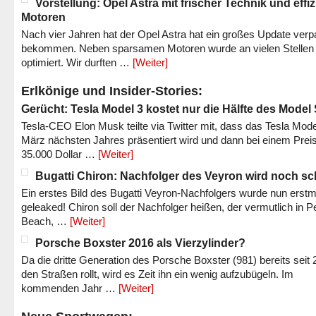
Vorstellung: Opel Astra mit frischer Technik und effi
Motoren
Nach vier Jahren hat der Opel Astra hat ein großes Update verp
bekommen. Neben sparsamen Motoren wurde an vielen Stellen
optimiert. Wir durften …
[Weiter]
Erlkönige und Insider-Stories:
Gerücht: Tesla Model 3 kostet nur die Hälfte des Model
Tesla-CEO Elon Musk teilte via Twitter mit, dass das Tesla Mode
März nächsten Jahres präsentiert wird und dann bei einem Prei
35.000 Dollar …
[Weiter]
Bugatti Chiron: Nachfolger des Veyron wird noch sc
Ein erstes Bild des Bugatti Veyron-Nachfolgers wurde nun erstm
geleaked! Chiron soll der Nachfolger heißen, der vermutlich in P
Beach, …
[Weiter]
Porsche Boxster 2016 als Vierzylinder?
Da die dritte Generation des Porsche Boxster (981) bereits seit 
den Straßen rollt, wird es Zeit ihn ein wenig aufzubügeln. Im
kommenden Jahr …
[Weiter]