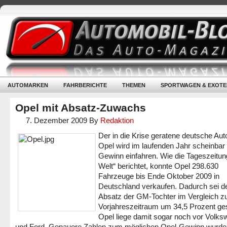
AUTOMARKEN
FAHRBERICHTE
THEMEN
SPORTWAGEN & EXOTE
Opel mit Absatz-Zuwachs
7. Dezember 2009
By
Redaktion
Der in die Krise geratene deutsche Au
Opel wird im laufenden Jahr scheinbar
Gewinn einfahren. Wie die Tageszeitun
Welt“ berichtet, konnte Opel 298.630
Fahrzeuge bis Ende Oktober 2009 in
Deutschland verkaufen. Dadurch sei d
Absatz der GM-Tochter im Vergleich 
Vorjahreszeitraum um 34,5 Prozent ges
Opel liege damit sogar noch vor Volk
und Ford. Genauere Zahlen zum möglichen Opel-Gewinn wurde