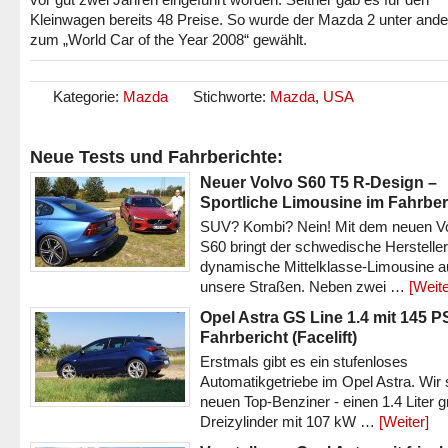
Kleinwagen bereits 48 Preise. So wurde der Mazda 2 unter and
zum „World Car of the Year 2008“ gewählt.
Kategorie:
Mazda
Stichworte:
Mazda
,
USA
Neue Tests und Fahrberichte:
Neuer Volvo S60 T5 R-Design –
Sportliche Limousine im Fahrber
SUV? Kombi? Nein! Mit dem neuen V
S60 bringt der schwedische Hersteller
dynamische Mittelklasse-Limousine a
unsere Straßen. Neben zwei …
[Weite
Opel Astra GS Line 1.4 mit 145 P
Fahrbericht (Facelift)
Erstmals gibt es ein stufenloses
Automatikgetriebe im Opel Astra. Wir 
neuen Top-Benziner - einen 1.4 Liter 
Dreizylinder mit 107 kW …
[Weiter]