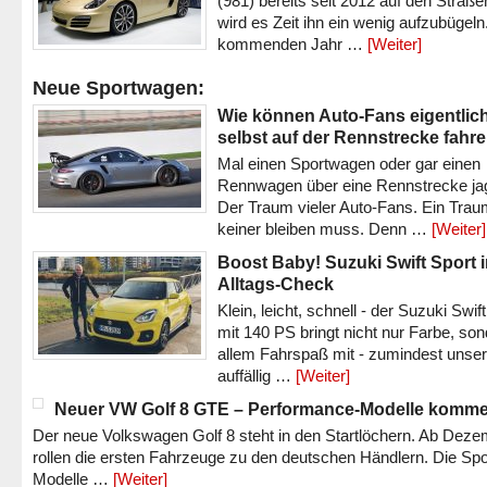
(981) bereits seit 2012 auf den Straßen 
wird es Zeit ihn ein wenig aufzubügeln
kommenden Jahr …
[Weiter]
Neue Sportwagen:
Wie können Auto-Fans eigentlic
selbst auf der Rennstrecke fahr
Mal einen Sportwagen oder gar einen
Rennwagen über eine Rennstrecke ja
Der Traum vieler Auto-Fans. Ein Trau
keiner bleiben muss. Denn …
[Weiter]
Boost Baby! Suzuki Swift Sport 
Alltags-Check
Klein, leicht, schnell - der Suzuki Swif
mit 140 PS bringt nicht nur Farbe, son
allem Fahrspaß mit - zumindest unser
auffällig …
[Weiter]
Neuer VW Golf 8 GTE – Performance-Modelle komm
Der neue Volkswagen Golf 8 steht in den Startlöchern. Ab Dez
rollen die ersten Fahrzeuge zu den deutschen Händlern. Die Spo
Modelle …
[Weiter]