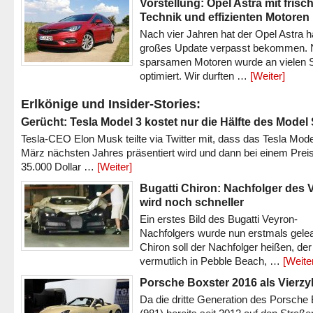
Vorstellung: Opel Astra mit frisc
Technik und effizienten Motoren
Nach vier Jahren hat der Opel Astra h
großes Update verpasst bekommen.
sparsamen Motoren wurde an vielen S
optimiert. Wir durften …
[Weiter]
Erlkönige und Insider-Stories:
Gerücht: Tesla Model 3 kostet nur die Hälfte des Model
Tesla-CEO Elon Musk teilte via Twitter mit, dass das Tesla Mode
März nächsten Jahres präsentiert wird und dann bei einem Prei
35.000 Dollar …
[Weiter]
Bugatti Chiron: Nachfolger des 
wird noch schneller
Ein erstes Bild des Bugatti Veyron-
Nachfolgers wurde nun erstmals gele
Chiron soll der Nachfolger heißen, der
vermutlich in Pebble Beach, …
[Weite
Porsche Boxster 2016 als Vierzy
Da die dritte Generation des Porsche