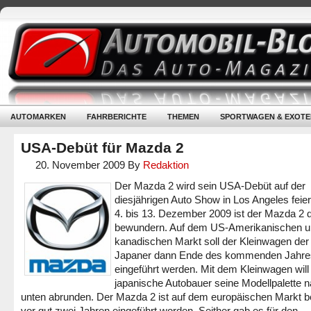
AUTOMARKEN
FAHRBERICHTE
THEMEN
SPORTWAGEN & EXOTE
USA-Debüt für Mazda 2
20. November 2009
By
Redaktion
Der Mazda 2 wird sein USA-Debüt auf der
diesjährigen Auto Show in Los Angeles feie
4. bis 13. Dezember 2009 ist der Mazda 2 
bewundern. Auf dem US-Amerikanischen 
kanadischen Markt soll der Kleinwagen der
Japaner dann Ende des kommenden Jahre
eingeführt werden. Mit dem Kleinwagen will
japanische Autobauer seine Modellpalette 
unten abrunden. Der Mazda 2 ist auf dem europäischen Markt be
vor gut zwei Jahren eingeführt worden. Seither gab es für den