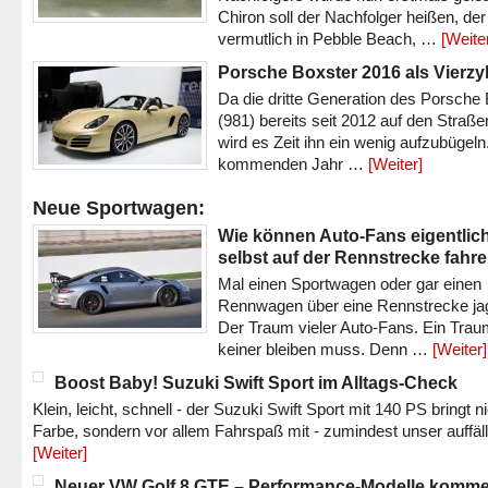
Chiron soll der Nachfolger heißen, der
vermutlich in Pebble Beach, …
[Weite
Porsche Boxster 2016 als Vierzy
Da die dritte Generation des Porsche
(981) bereits seit 2012 auf den Straßen 
wird es Zeit ihn ein wenig aufzubügeln
kommenden Jahr …
[Weiter]
Neue Sportwagen:
Wie können Auto-Fans eigentlic
selbst auf der Rennstrecke fahr
Mal einen Sportwagen oder gar einen
Rennwagen über eine Rennstrecke ja
Der Traum vieler Auto-Fans. Ein Trau
keiner bleiben muss. Denn …
[Weiter]
Boost Baby! Suzuki Swift Sport im Alltags-Check
Klein, leicht, schnell - der Suzuki Swift Sport mit 140 PS bringt n
Farbe, sondern vor allem Fahrspaß mit - zumindest unser auffäl
[Weiter]
Neuer VW Golf 8 GTE – Performance-Modelle komm