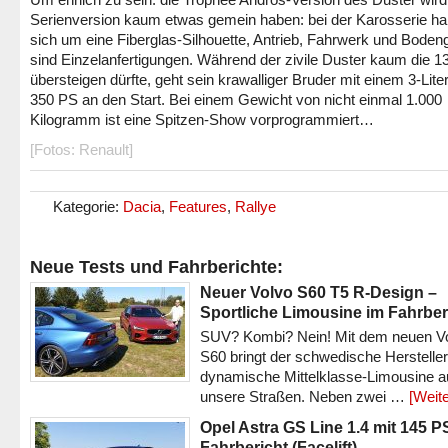
Serienversion kaum etwas gemein haben: bei der Karosserie ha
sich um eine Fiberglas-Silhouette, Antrieb, Fahrwerk und Boden
sind Einzelanfertigungen. Während der zivile Duster kaum die 
übersteigen dürfte, geht sein krawalliger Bruder mit einem 3-Lit
350 PS an den Start. Bei einem Gewicht von nicht einmal 1.000
Kilogramm ist eine Spitzen-Show vorprogrammiert…
[Fotos: Renault]
Kategorie:
Dacia
,
Features
,
Rallye
Neue Tests und Fahrberichte:
Neuer Volvo S60 T5 R-Design –
Sportliche Limousine im Fahrber
SUV? Kombi? Nein! Mit dem neuen V
S60 bringt der schwedische Hersteller
dynamische Mittelklasse-Limousine a
unsere Straßen. Neben zwei …
[Weite
Opel Astra GS Line 1.4 mit 145 P
Fahrbericht (Facelift)