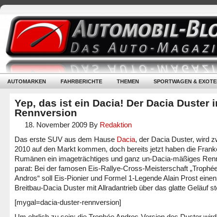
AUTOMARKEN
FAHRBERICHTE
THEMEN
SPORTWAGEN & EXOTE
Yep, das ist ein Dacia! Der Dacia Duster i
Rennversion
18. November 2009
By
Redaktion
Das erste SUV aus dem Hause
Dacia
, der Dacia Duster, wird z
2010 auf den Markt kommen, doch bereits jetzt haben die Frank
Rumänen ein imageträchtiges und ganz un-Dacia-mäßiges Ren
parat: Bei der famosen Eis-Rallye-Cross-Meisterschaft „Trophé
Andros“ soll Eis-Pionier und Formel 1-Legende Alain Prost einen
Breitbau-Dacia Duster mit Allradantrieb über das glatte Geläuf s
[mygal=dacia-duster-rennversion]
Um ehrlich zu sein: die Trophée Andros-Version des Duster wird