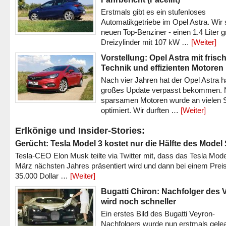
Erstmals gibt es ein stufenloses
Automatikgetriebe im Opel Astra. Wir 
neuen Top-Benziner - einen 1.4 Liter 
Dreizylinder mit 107 kW …
[Weiter]
Vorstellung: Opel Astra mit frisc
Technik und effizienten Motoren
Nach vier Jahren hat der Opel Astra h
großes Update verpasst bekommen.
sparsamen Motoren wurde an vielen S
optimiert. Wir durften …
[Weiter]
Erlkönige und Insider-Stories:
Gerücht: Tesla Model 3 kostet nur die Hälfte des Model
Tesla-CEO Elon Musk teilte via Twitter mit, dass das Tesla Mode
März nächsten Jahres präsentiert wird und dann bei einem Prei
35.000 Dollar …
[Weiter]
Bugatti Chiron: Nachfolger des 
wird noch schneller
Ein erstes Bild des Bugatti Veyron-
Nachfolgers wurde nun erstmals gele