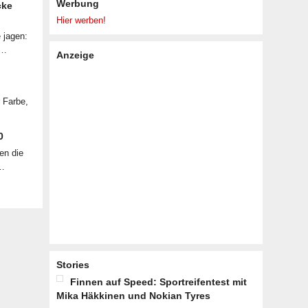
Werbung
cke
Hier werben!
 jagen:
 …
Anzeige
r Farbe,
0
en die
 …
Stories
Finnen auf Speed: Sportreifentest mit
Mika Häkkinen und Nokian Tyres