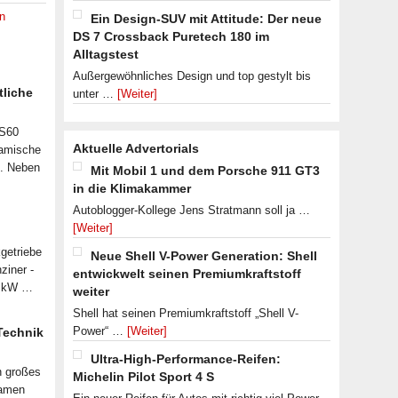
n
Ein Design-SUV mit Attitude: Der neue
DS 7 Crossback Puretech 180 im
Alltagstest
Außergewöhnliches Design und top gestylt bis
tliche
unter …
[Weiter]
 S60
Aktuelle Advertorials
namische
n. Neben
Mit Mobil 1 und dem Porsche 911 GT3
in die Klimakammer
Autoblogger-Kollege Jens Stratmann soll ja …
[Weiter]
getriebe
Neue Shell V-Power Generation: Shell
ziner -
entwickwelt seinen Premiumkraftstoff
07 kW …
weiter
Shell hat seinen Premiumkraftstoff „Shell V-
Power“ …
[Weiter]
 Technik
Ultra-High-Performance-Reifen:
n großes
Michelin Pilot Sport 4 S
samen