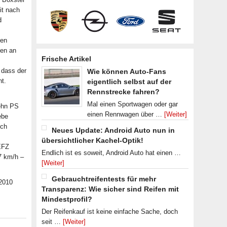
it nach
d
den
gen an
Frische Artikel
 dass der
Wie können Auto-Fans
ht.
eigentlich selbst auf der
Rennstrecke fahren?
Mal einen Sportwagen oder gar
zehn PS
einen Rennwagen über …
[Weiter]
ebe
nch
Neues Update: Android Auto nun in
übersichtlicher Kachel-Optik!
NEFZ
Endlich ist es soweit, Android Auto hat einen …
7 km/h –
[Weiter]
Gebrauchtreifentests für mehr
 2010
Transparenz: Wie sicher sind Reifen mit
Mindestprofil?
Der Reifenkauf ist keine einfache Sache, doch
seit …
[Weiter]