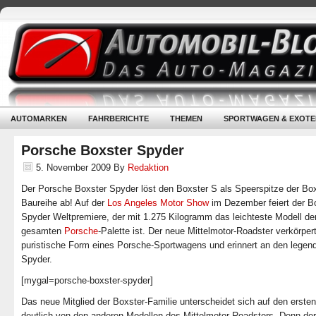
AUTOMARKEN
FAHRBERICHTE
THEMEN
SPORTWAGEN & EXOTE
Porsche Boxster Spyder
5. November 2009
By
Redaktion
Der Porsche Boxster Spyder löst den Boxster S als Speerspitze der Box
Baureihe ab! Auf der
Los Angeles Motor Show
im Dezember feiert der B
Spyder Weltpremiere, der mit 1.275 Kilogramm das leichteste Modell de
gesamten
Porsche
-Palette ist. Der neue Mittelmotor-Roadster verkörpert
puristische Form eines Porsche-Sportwagens und erinnert an den legen
Spyder.
[mygal=porsche-boxster-spyder]
Das neue Mitglied der Boxster-Familie unterscheidet sich auf den ersten
deutlich von den anderen Modellen des Mittelmotor-Roadsters. Denn de