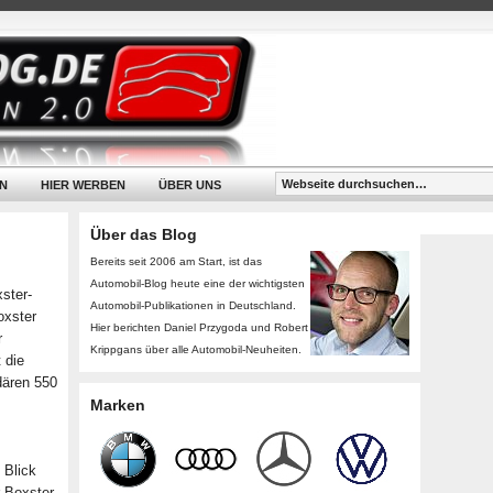
N
HIER WERBEN
ÜBER UNS
Über das Blog
Bereits seit 2006 am Start, ist das
Automobil-Blog heute eine der wichtigsten
ster-
Automobil-Publikationen in Deutschland.
oxster
Hier berichten Daniel Przygoda und Robert
r
Krippgans über alle Automobil-Neuheiten.
 die
dären 550
Marken
 Blick
r Boxster