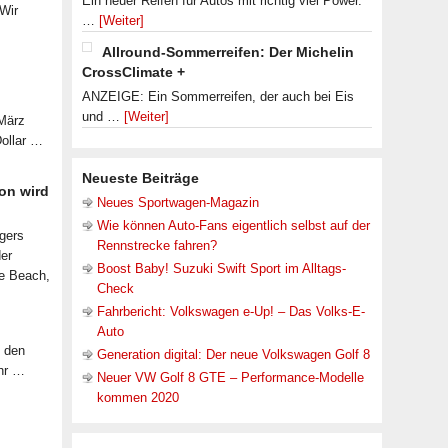
Ein neuer Reifen für Autos mit richtig viel Power.
 Wir
…
[Weiter]
Allround-Sommerreifen: Der Michelin
CrossClimate +
ANZEIGE: Ein Sommerreifen, der auch bei Eis
und …
[Weiter]
 März
Dollar …
Neueste Beiträge
on wird
Neues Sportwagen-Magazin
Wie können Auto-Fans eigentlich selbst auf der
lgers
Rennstrecke fahren?
der
Boost Baby! Suzuki Swift Sport im Alltags-
le Beach,
Check
Fahrbericht: Volkswagen e-Up! – Das Volks-E-
Auto
f den
Generation digital: Der neue Volkswagen Golf 8
ahr …
Neuer VW Golf 8 GTE – Performance-Modelle
kommen 2020