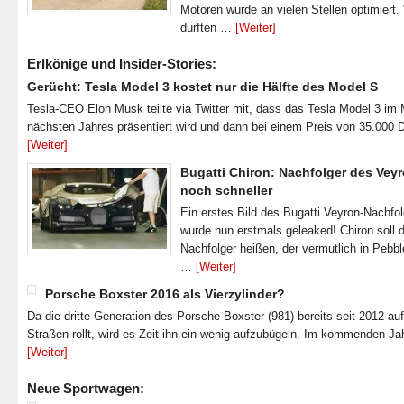
Motoren wurde an vielen Stellen optimiert.
durften …
[Weiter]
Erlkönige und Insider-Stories:
Gerücht: Tesla Model 3 kostet nur die Hälfte des Model S
Tesla-CEO Elon Musk teilte via Twitter mit, dass das Tesla Model 3 im
nächsten Jahres präsentiert wird und dann bei einem Preis von 35.000 
[Weiter]
Bugatti Chiron: Nachfolger des Veyr
noch schneller
Ein erstes Bild des Bugatti Veyron-Nachfo
wurde nun erstmals geleaked! Chiron soll 
Nachfolger heißen, der vermutlich in Pebb
…
[Weiter]
Porsche Boxster 2016 als Vierzylinder?
Da die dritte Generation des Porsche Boxster (981) bereits seit 2012 au
Straßen rollt, wird es Zeit ihn ein wenig aufzubügeln. Im kommenden J
[Weiter]
Neue Sportwagen: