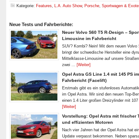
Kategorie:
Features
,
L.A. Auto Show
,
Porsche
,
Sportwagen & Exote
Neue Tests und Fahrberichte:
Neuer Volvo S60 T5 R-Design – Spor
Limousine im Fahrbericht
SUV? Kombi? Nein! Mit dem neuen Volvo
bringt der schwedische Hersteller eine dy
Mittelklasse-Limousine auf unsere Straße
zwei …
[Weiter]
Opel Astra GS Line 1.4 mit 145 PS im
Fahrbericht (Facelift)
Erstmals gibt es ein stufenloses Automatik
im Opel Astra. Wir sind den neuen Top-Ben
einen 1.4 Liter großen Dreizylinder mit 1
[Weiter]
Vorstellung: Opel Astra mit frischer
und effizienten Motoren
Nach vier Jahren hat der Opel Astra hat ei
Update verpasst bekommen. Neben spar