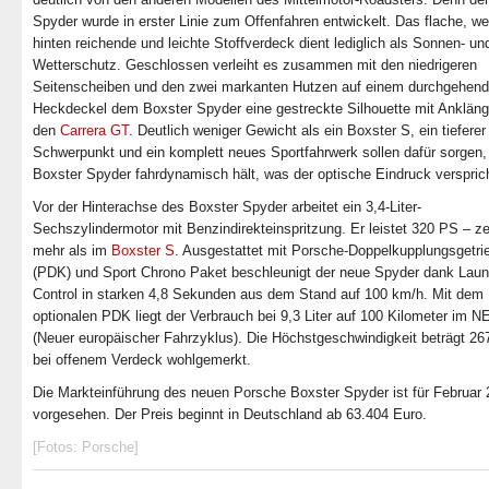
Spyder wurde in erster Linie zum Offenfahren entwickelt. Das flache, we
hinten reichende und leichte Stoffverdeck dient lediglich als Sonnen- un
Wetterschutz. Geschlossen verleiht es zusammen mit den niedrigeren
Seitenscheiben und den zwei markanten Hutzen auf einem durchgehen
Heckdeckel dem Boxster Spyder eine gestreckte Silhouette mit Anklän
den
Carrera GT
. Deutlich weniger Gewicht als ein Boxster S, ein tieferer
Schwerpunkt und ein komplett neues Sportfahrwerk sollen dafür sorgen,
Boxster Spyder fahrdynamisch hält, was der optische Eindruck verspric
Vor der Hinterachse des Boxster Spyder arbeitet ein 3,4-Liter-
Sechszylindermotor mit Benzindirekteinspritzung. Er leistet 320 PS – 
mehr als im
Boxster S
. Ausgestattet mit Porsche-Doppelkupplungsgetri
(PDK) und Sport Chrono Paket beschleunigt der neue Spyder dank Lau
Control in starken 4,8 Sekunden aus dem Stand auf 100 km/h. Mit dem
optionalen PDK liegt der Verbrauch bei 9,3 Liter auf 100 Kilometer im 
(Neuer europäischer Fahrzyklus). Die Höchstgeschwindigkeit beträgt 26
bei offenem Verdeck wohlgemerkt.
Die Markteinführung des neuen Porsche Boxster Spyder ist für Februar
vorgesehen. Der Preis beginnt in Deutschland ab 63.404 Euro.
[Fotos: Porsche]