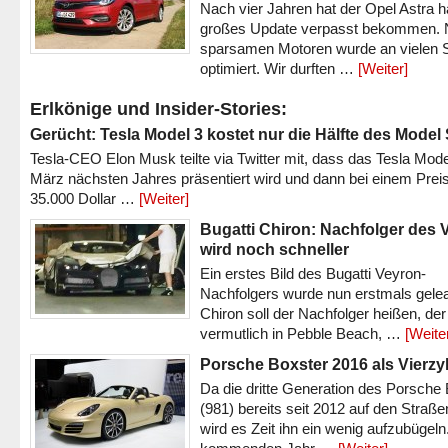
Nach vier Jahren hat der Opel Astra h
großes Update verpasst bekommen.
sparsamen Motoren wurde an vielen S
optimiert. Wir durften …
[Weiter]
Erlkönige und Insider-Stories:
Gerücht: Tesla Model 3 kostet nur die Hälfte des Model
Tesla-CEO Elon Musk teilte via Twitter mit, dass das Tesla Mode
März nächsten Jahres präsentiert wird und dann bei einem Prei
35.000 Dollar …
[Weiter]
Bugatti Chiron: Nachfolger des 
wird noch schneller
Ein erstes Bild des Bugatti Veyron-
Nachfolgers wurde nun erstmals gele
Chiron soll der Nachfolger heißen, der
vermutlich in Pebble Beach, …
[Weite
Porsche Boxster 2016 als Vierzy
Da die dritte Generation des Porsche
(981) bereits seit 2012 auf den Straßen 
wird es Zeit ihn ein wenig aufzubügeln