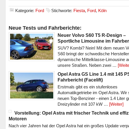
Kategorie:
Ford
Stichworte:
Fiesta
,
Ford
,
Köln
Neue Tests und Fahrberichte:
Neuer Volvo S60 T5 R-Design –
Sportliche Limousine im Fahrber
SUV? Kombi? Nein! Mit dem neuen V
S60 bringt der schwedische Hersteller
dynamische Mittelklasse-Limousine a
unsere Straßen. Neben zwei …
[Weite
Opel Astra GS Line 1.4 mit 145 P
Fahrbericht (Facelift)
Erstmals gibt es ein stufenloses
Automatikgetriebe im Opel Astra. Wir 
neuen Top-Benziner - einen 1.4 Liter 
Dreizylinder mit 107 kW …
[Weiter]
Vorstellung: Opel Astra mit frischer Technik und effi
Motoren
Nach vier Jahren hat der Opel Astra hat ein großes Update verp