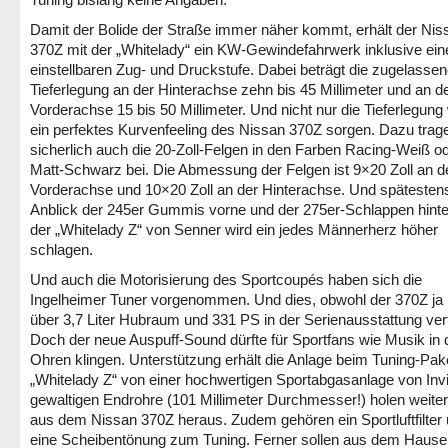
Damit der Bolide der Straße immer näher kommt, erhält der Nis
370Z mit der „Whitelady“ ein KW-Gewindefahrwerk inklusive ein
einstellbaren Zug- und Druckstufe. Dabei beträgt die zugelasse
Tieferlegung an der Hinterachse zehn bis 45 Millimeter und an d
Vorderachse 15 bis 50 Millimeter. Und nicht nur die Tieferlegung 
ein perfektes Kurvenfeeling des Nissan 370Z sorgen. Dazu trag
sicherlich auch die 20-Zoll-Felgen in den Farben Racing-Weiß o
Matt-Schwarz bei. Die Abmessung der Felgen ist 9×20 Zoll an d
Vorderachse und 10×20 Zoll an der Hinterachse. Und spätesten
Anblick der 245er Gummis vorne und der 275er-Schlappen hinte
der „Whitelady Z“ von Senner wird ein jedes Männerherz höher
schlagen.
Und auch die Motorisierung des Sportcoupés haben sich die
Ingelheimer Tuner vorgenommen. Und dies, obwohl der 370Z ja 
über 3,7 Liter Hubraum und 331 PS in der Serienausstattung ver
Doch der neue Auspuff-Sound dürfte für Sportfans wie Musik in 
Ohren klingen. Unterstützung erhält die Anlage beim Tuning-Pak
„Whitelady Z“ von einer hochwertigen Sportabgasanlage von Invi
gewaltigen Endrohre (101 Millimeter Durchmesser!) holen weite
aus dem Nissan 370Z heraus. Zudem gehören ein Sportluftfilter
eine Scheibentönung zum Tuning. Ferner sollen aus dem Haus