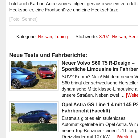
bald auch Karbon-Accessoires folgen, genauso wie ein veredelt
Heckspoiler, eine Frontschürze und eine Heckschürze.
[Foto: Senner]
Kategorie:
Nissan
,
Tuning
Stichworte:
370Z
,
Nissan
,
Sen
Neue Tests und Fahrberichte:
Neuer Volvo S60 T5 R-Design –
Sportliche Limousine im Fahrber
SUV? Kombi? Nein! Mit dem neuen V
S60 bringt der schwedische Hersteller
dynamische Mittelklasse-Limousine a
unsere Straßen. Neben zwei …
[Weite
Opel Astra GS Line 1.4 mit 145 P
Fahrbericht (Facelift)
Erstmals gibt es ein stufenloses
Automatikgetriebe im Opel Astra. Wir 
neuen Top-Benziner - einen 1.4 Liter 
Dreizylinder mit 107 kW …
[Weiter]