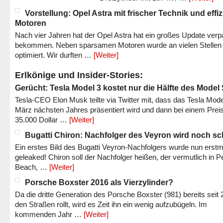
Vorstellung: Opel Astra mit frischer Technik und effi
Motoren
Nach vier Jahren hat der Opel Astra hat ein großes Update verp
bekommen. Neben sparsamen Motoren wurde an vielen Stellen
optimiert. Wir durften …
[Weiter]
Erlkönige und Insider-Stories:
Gerücht: Tesla Model 3 kostet nur die Hälfte des Model
Tesla-CEO Elon Musk teilte via Twitter mit, dass das Tesla Mode
März nächsten Jahres präsentiert wird und dann bei einem Prei
35.000 Dollar …
[Weiter]
Bugatti Chiron: Nachfolger des Veyron wird noch sc
Ein erstes Bild des Bugatti Veyron-Nachfolgers wurde nun erstm
geleaked! Chiron soll der Nachfolger heißen, der vermutlich in P
Beach, …
[Weiter]
Porsche Boxster 2016 als Vierzylinder?
Da die dritte Generation des Porsche Boxster (981) bereits seit 
den Straßen rollt, wird es Zeit ihn ein wenig aufzubügeln. Im
kommenden Jahr …
[Weiter]