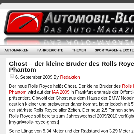
AUTOMARKEN
FAHRBERICHTE
THEMEN
SPORTWAGEN & EXOTE
Ghost – der kleine Bruder des Rolls Roy
Phantom
6. September 2009
By
Redaktion
Der neue Rolls Royce heißt Ghost. Der kleine Bruder des
Rolls
Phantom
wird auf der
IAA 2009
in Frankfurt erstmals der Öffentli
präsentiert. Obwohl der Ghost aus dem Hause der BMW Nobel
deutlich kleiner und preiswerter daher kommt, ist er jedoch mit 
der stärkste Rolls Royce aller Zeiten. Der neue 2,5 Tonnen sch
Rolls Royce soll bereits zum Jahreswechsel 2009/2010 verfügba
[mygal=rolls-royce-ghost]
Seine Länge von 5,34 Meter und der Radstand von 3,29 Meter z