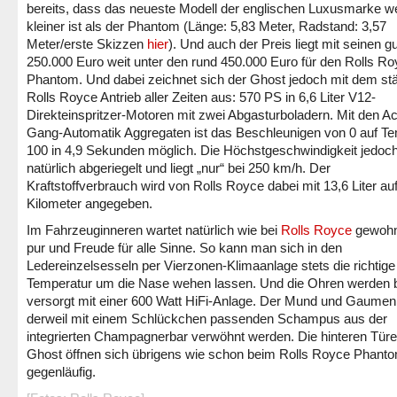
bereits, dass das neueste Modell der englischen Luxusmarke w
kleiner ist als der Phantom (Länge: 5,83 Meter, Radstand: 3,57
Meter/erste Skizzen
hier
). Und auch der Preis liegt mit seinen gu
250.000 Euro weit unter den rund 450.000 Euro für den Rolls R
Phantom. Und dabei zeichnet sich der Ghost jedoch mit dem st
Rolls Royce Antrieb aller Zeiten aus: 570 PS in 6,6 Liter V12-
Direkteinspritzer-Motoren mit zwei Abgasturboladern. Mit den Ac
Gang-Automatik Aggregaten ist das Beschleunigen von 0 auf T
100 in 4,9 Sekunden möglich. Die Höchstgeschwindigkeit jedoch
natürlich abgeriegelt und liegt „nur“ bei 250 km/h. Der
Kraftstoffverbrauch wird von Rolls Royce dabei mit 13,6 Liter au
Kilometer angegeben.
Im Fahrzeuginneren wartet natürlich wie bei
Rolls Royce
gewohn
pur und Freude für alle Sinne. So kann man sich in den
Ledereinzelsesseln per Vierzonen-Klimaanlage stets die richtige
Temperatur um die Nase wehen lassen. Und die Ohren werden 
versorgt mit einer 600 Watt HiFi-Anlage. Der Mund und Gaume
derweil mit einem Schlückchen passenden Schampus aus der
integrierten Champagnerbar verwöhnt werden. Die hinteren Tür
Ghost öffnen sich übrigens wie schon beim Rolls Royce Phant
gegenläufig.