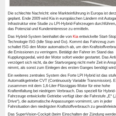
Die schlechte Nachricht: eine Markteinführung in Europa ist derze
geplant. Ende 2009 wird Kia in europäischen Ländern mit Autoga
Infrastruktur eine Studie zu LPI-Hybrid-Fahrzeugen durchführen
das Potenzial und Kundeninteresse zu ermitteln.
Das Hybrid-System beinhaltet die von
Kia
entwickelte Start-Sto
Technologie ISG (Idle Stop and Go). Kommt das Fahrzeug zum 
schaltet ISG den Motor automatisch ab, um den Kraftstoffverbr
die Emissionen zu verringern. Betätigt der Fahrer im Stand das
Kupplungspedal, wird der Motor sofort wieder gestartet. Das An
verzögert sich nicht, da der Startvorgang nicht mehr Zeit in Ans
nimmt, als sonst zum Einlegen des ersten Ganges benötigt wird
Ein weiteres zentrales System des Forte LPI Hybrid ist das stuf
Automatikgetriebe CVT (Continuously Variable Transmission). E
zusammen mit dem 1,6-Liter-Flüssiggas-Motor für eine hohe
Kraftentfaltung bei niedrigem Verbrauch. Das speziell für Hybrid-
Fahrzeuge entwickelte Getriebe verfügt über die Fahrstufe „E“ (
Drive“), die automatische Anpassungen vornimmt, um in jeder
Fahrsituation den niedrigsten Kraftstoffverbrauch zu gewährleist
Das SuperVision-Cockpit (beim Einschalten der Zündung werde