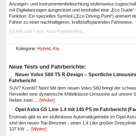
Anzeigen- und Instrumentenbeleuchtung stufenweise zugeschalte
mit Digitalanzeigen ausgerüstet und beinhaltet eine „Eco Guide“-
Funktion: Ein spezielles Symbol („Eco Driving Point“) animiert d
Fahrer zu einer nachhaltigeren, kraftstoffsparenden Fahrweise.
[Quelle und Fotos: Auto-Reporter/Kia]
Kategorie:
Hybrid
,
Kia
Neue Tests und Fahrberichte:
Neuer Volvo S60 T5 R-Design – Sportliche Limousin
Fahrbericht
SUV? Kombi? Nein! Mit dem neuen Volvo S60 bringt der schwe
Hersteller eine dynamische Mittelklasse-Limousine auf unsere S
Neben zwei …
[Weiter]
Opel Astra GS Line 1.4 mit 145 PS im Fahrbericht (Fac
Erstmals gibt es ein stufenloses Automatikgetriebe im Opel Astr
sind den neuen Top-Benziner - einen 1.4 Liter großen Dreizylinde
107 kW …
[Weiter]