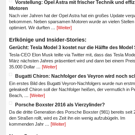
Vorstellung: Opel Astra mit frischer Technik und effi
Motoren
Nach vier Jahren hat der Opel Astra hat ein großes Update verp
bekommen. Neben sparsamen Motoren wurde an vielen Stellen
optimiert. Wir durften …
[Weiter]
Erlkönige und Insider-Stories:
Gerücht: Tesla Model 3 kostet nur die Hälfte des Model
Tesla-CEO Elon Musk teilte via Twitter mit, dass das Tesla Mode
März nächsten Jahres präsentiert wird und dann bei einem Prei
35.000 Dollar …
[Weiter]
Bugatti Chiron: Nachfolger des Veyron wird noch sc
Ein erstes Bild des Bugatti Veyron-Nachfolgers wurde nun erstm
geleaked! Chiron soll der Nachfolger heißen, der vermutlich in P
Beach, …
[Weiter]
Porsche Boxster 2016 als Vierzylinder?
Da die dritte Generation des Porsche Boxster (981) bereits seit 
den Straßen rollt, wird es Zeit ihn ein wenig aufzubügeln. Im
kommenden Jahr …
[Weiter]