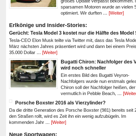
großes Update verpasst bekommen.
sparsamen Motoren wurde an vielen S
optimiert. Wir durften …
[Weiter]
Erlkönige und Insider-Stories:
Gerücht: Tesla Model 3 kostet nur die Hälfte des Model
Tesla-CEO Elon Musk teilte via Twitter mit, dass das Tesla Mode
März nächsten Jahres präsentiert wird und dann bei einem Prei
35.000 Dollar …
[Weiter]
Bugatti Chiron: Nachfolger des 
wird noch schneller
Ein erstes Bild des Bugatti Veyron-
Nachfolgers wurde nun erstmals gele
Chiron soll der Nachfolger heißen, der
vermutlich in Pebble Beach, …
[Weite
Porsche Boxster 2016 als Vierzylinder?
Da die dritte Generation des Porsche Boxster (981) bereits seit 
den Straßen rollt, wird es Zeit ihn ein wenig aufzubügeln. Im
kommenden Jahr …
[Weiter]
Neue Sportwagen: