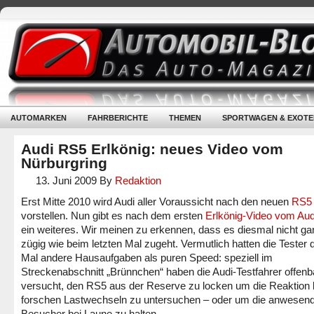
AUTOMARKEN
FAHRBERICHTE
THEMEN
SPORTWAGEN & EXOTE
Audi RS5 Erlkönig: neues Video vom
Nürburgring
13. Juni 2009
By
Redaktion
Erst Mitte 2010 wird Audi aller Voraussicht nach den neuen
RS5
vorstellen. Nun gibt es nach dem ersten
Erlkönig-Video vom Au
ein weiteres. Wir meinen zu erkennen, dass es diesmal nicht ga
zügig wie beim letzten Mal zugeht. Vermutlich hatten die Tester 
Mal andere Hausaufgaben als puren Speed: speziell im
Streckenabschnitt „Brünnchen“ haben die Audi-Testfahrer offenb
versucht, den RS5 aus der Reserve zu locken um die Reaktion 
forschen Lastwechseln zu untersuchen – oder um die anwesen
Besucher bei Laune zu halten…