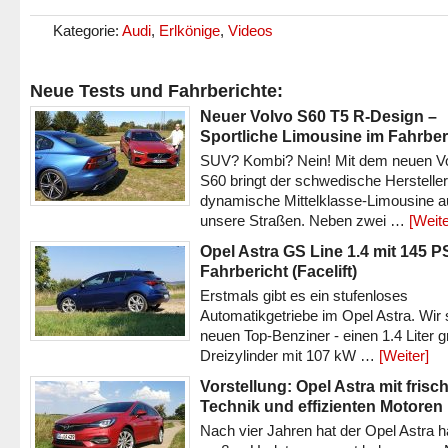
Kategorie:
Audi
,
Erlkönige
,
Videos
Neue Tests und Fahrberichte:
Neuer Volvo S60 T5 R-Design –
Sportliche Limousine im Fahrber
SUV? Kombi? Nein! Mit dem neuen V
S60 bringt der schwedische Hersteller
dynamische Mittelklasse-Limousine a
unsere Straßen. Neben zwei …
[Weite
Opel Astra GS Line 1.4 mit 145 P
Fahrbericht (Facelift)
Erstmals gibt es ein stufenloses
Automatikgetriebe im Opel Astra. Wir 
neuen Top-Benziner - einen 1.4 Liter 
Dreizylinder mit 107 kW …
[Weiter]
Vorstellung: Opel Astra mit frisc
Technik und effizienten Motoren
Nach vier Jahren hat der Opel Astra h