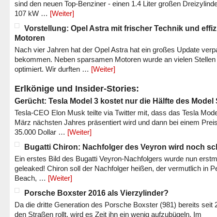
sind den neuen Top-Benziner - einen 1.4 Liter großen Dreizylinde
107 kW …
[Weiter]
Vorstellung: Opel Astra mit frischer Technik und effi
Motoren
Nach vier Jahren hat der Opel Astra hat ein großes Update verp
bekommen. Neben sparsamen Motoren wurde an vielen Stellen
optimiert. Wir durften …
[Weiter]
Erlkönige und Insider-Stories:
Gerücht: Tesla Model 3 kostet nur die Hälfte des Model
Tesla-CEO Elon Musk teilte via Twitter mit, dass das Tesla Mode
März nächsten Jahres präsentiert wird und dann bei einem Prei
35.000 Dollar …
[Weiter]
Bugatti Chiron: Nachfolger des Veyron wird noch sc
Ein erstes Bild des Bugatti Veyron-Nachfolgers wurde nun erstm
geleaked! Chiron soll der Nachfolger heißen, der vermutlich in P
Beach, …
[Weiter]
Porsche Boxster 2016 als Vierzylinder?
Da die dritte Generation des Porsche Boxster (981) bereits seit 
den Straßen rollt, wird es Zeit ihn ein wenig aufzubügeln. Im