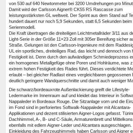
von 530 auf 640 Newtonmeter bei 3200 Umdrehungen pro Minut
Damit wird der Carlsson Aigner® CK55 RS Rascasse zum
leistungsstärksten GL weltweit. Der Sprint aus dem Stand auf 
hundert dauert nur noch 5,9 Sekunden, statt 6,5 Sekunden beim
Serienmodell.
Die Kraft übertragen die dreiteiligen Leichtmetallräder 3/11 aus de
Light-Serie in der Größe 11×23 Zoll mit 305er Bereifung sicher au
Straße. Gelungen ist den Carlsson-Ingenieure mit dem Raddesi
UL ein sportliches, dreiteiliges Rad, das leicht und dennoch von
Festigkeit ist. Denn durch den aufwändigen Schmiedeprozess en
ein homogenes Metallgefüge ohne Poren und Hohlräume, was z
extrem hohen Festigkeit des Rades führt. Dieses verdichtete Me
erlaubt – bei gleicher Radlast eines vergleichbaren gegossenen
deutlich geringere Wandquerschnitte und damit auch weniger M
Die schwarz/bordeauxrote Außenlackierung greift die Lifestyle-
Ledermarke im Innenraum auf und kleidet das Interieur in Softwa
Nappaleder in Bordeaux Rouge. Die Sitzanlage vorn und die Einz
im Fond sind in perforiertes Softwalk-Nappaleder mit Alcantara-
Applikationen und dezent stilisierten Aigner-Logos gefasst. Türin
Dachhimmel, A-, B- und C-Säule, Armaturenbrett und Mittelkons
ebenfalls mit edlem Aigner-Leder und Alcantara ausgeschlagen. 
Einkleidung des Fahrzeughimmels haben Carlsson und Aigner e