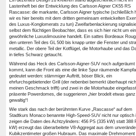
Lastenheft bei der Entwicklung des Carlsson Aigner CK55 RS
Rascasse: die markante, Carlsson Aigner typische (schließlich
wir es hier bereits mit dem dritten gemeinsam entwickelten Exe
des Luxus-Konglomerats zu tun) Zweifarbenlackierung signalisie
selbst dem flüchtigen Beobachter, dass es sich hier nicht um ei
gewöhnliche Luxuslimousine handelt. Ein sattes Bordeaux Roug
den unteren Teil des GL 500 bis knapp unter die Fenster und stra
metallic. Der obere Teil der Kotflügel, die Motorhaube und das D
in tiefes Schwarz getaucht.
Während das Heck des Carlsson-Aigner-SUV noch aufgeräumt b
kommt, kann die Front als eine die linke Spur räumende Kampf
gedeutet werden: stämmiger Auftritt, böser Blick, ein
ehrfurchsgebietender Grill (der nebenbei bemerkt überhaupt nich
meinen Geschmack trifft) und zwei in die Motorhaube eingefasst
präsente Powerdomes, die suggerieren „hier brodelt etwas ganz
gewaltig“!
Wie stark das nach der berühmten Kurve „Rascasse“ auf dem
Stadtkurs Monaco benannte High-Speed-SUV nicht nur optisch i
zeigen die Daten des Achtzylinders: 456 PS (335 kW) statt 388
kW) erzeugt das überarbeitete V8-Aggregat aus dem unverände
Kubikzentimeter großen Hubraum. Das maximale Drehmoment s