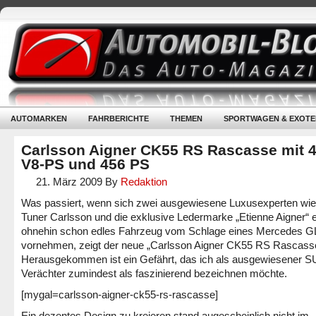
AUTOMARKEN
FAHRBERICHTE
THEMEN
SPORTWAGEN & EXOTE
Carlsson Aigner CK55 RS Rascasse mit 
V8-PS und 456 PS
21. März 2009
By
Redaktion
Was passiert, wenn sich zwei ausgewiesene Luxusexperten wie
Tuner Carlsson und die exklusive Ledermarke „Etienne Aigner“ e
ohnehin schon edles Fahrzeug vom Schlage eines Mercedes G
vornehmen, zeigt der neue „Carlsson Aigner CK55 RS Rascass
Herausgekommen ist ein Gefährt, das ich als ausgewiesener S
Verächter zumindest als faszinierend bezeichnen möchte.
[mygal=carlsson-aigner-ck55-rs-rascasse]
Ein dezentes Design zu kreieren stand augescheinlich nicht im