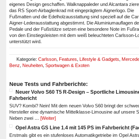
eigenes Design geschaffen. Walknappaleder und Alcantara zier
das RS Sport-Airbaglenkrad mit eingeprägtem Aignerlogo. Die
Fußmatten und die Edelholzausstattung sind speziell auf die Car
Aigner-Lederausstattung abgestimmt. Die Aluminiumauflagen de
Pedale und der Fußstütze setzen eine besondere Note im Fußr
von den Einstiegsleisten mit dem weiß beleuchteten Carlsson-L
unterstützt wird.
Kategorie:
Carlsson
,
Features
,
Lifestyle & Gadgets
,
Mercede
Benz
,
Neuheiten
,
Sportwagen & Exoten
Neue Tests und Fahrberichte:
Neuer Volvo S60 T5 R-Design – Sportliche Limousin
Fahrbericht
SUV? Kombi? Nein! Mit dem neuen Volvo S60 bringt der schwe
Hersteller eine dynamische Mittelklasse-Limousine auf unsere S
Neben zwei …
[Weiter]
Opel Astra GS Line 1.4 mit 145 PS im Fahrbericht (Fac
Erstmals gibt es ein stufenloses Automatikgetriebe im Opel Astr