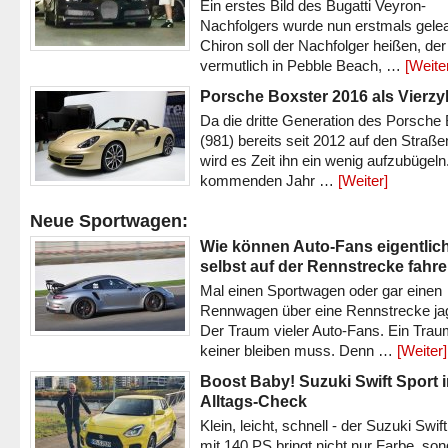
Ein erstes Bild des Bugatti Veyron-
Nachfolgers wurde nun erstmals gele
Chiron soll der Nachfolger heißen, der
vermutlich in Pebble Beach, …
[Weite
Porsche Boxster 2016 als Vierzy
Da die dritte Generation des Porsche
(981) bereits seit 2012 auf den Straßen 
wird es Zeit ihn ein wenig aufzubügeln
kommenden Jahr …
[Weiter]
Neue Sportwagen:
Wie können Auto-Fans eigentlic
selbst auf der Rennstrecke fahr
Mal einen Sportwagen oder gar einen
Rennwagen über eine Rennstrecke ja
Der Traum vieler Auto-Fans. Ein Trau
keiner bleiben muss. Denn …
[Weiter]
Boost Baby! Suzuki Swift Sport 
Alltags-Check
Klein, leicht, schnell - der Suzuki Swif
mit 140 PS bringt nicht nur Farbe, son