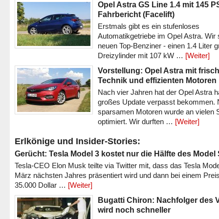
Opel Astra GS Line 1.4 mit 145 P
Fahrbericht (Facelift)
Erstmals gibt es ein stufenloses
Automatikgetriebe im Opel Astra. Wir 
neuen Top-Benziner - einen 1.4 Liter 
Dreizylinder mit 107 kW …
[Weiter]
Vorstellung: Opel Astra mit frisc
Technik und effizienten Motoren
Nach vier Jahren hat der Opel Astra h
großes Update verpasst bekommen.
sparsamen Motoren wurde an vielen S
optimiert. Wir durften …
[Weiter]
Erlkönige und Insider-Stories:
Gerücht: Tesla Model 3 kostet nur die Hälfte des Model
Tesla-CEO Elon Musk teilte via Twitter mit, dass das Tesla Mode
März nächsten Jahres präsentiert wird und dann bei einem Prei
35.000 Dollar …
[Weiter]
Bugatti Chiron: Nachfolger des 
wird noch schneller