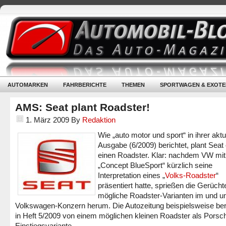
AUTOMARKEN
FAHRBERICHTE
THEMEN
SPORTWAGEN & EXOTE
AMS: Seat plant Roadster!
1. März 2009
By
Redaktion
Wie „auto motor und sport“ in ihrer aktu
Ausgabe (6/2009) berichtet, plant Seat 
einen Roadster. Klar: nachdem VW mi
„Concept BlueSport“ kürzlich seine
Interpretation eines „
Volks-Roadster
“
präsentiert hatte, sprießen die Gerüch
mögliche Roadster-Varianten im und 
Volkswagen-Konzern herum. Die Autozeitung beispielsweise ber
in Heft 5/2009 von einem möglichen kleinen Roadster als Porsc
Einstiegsvariante.