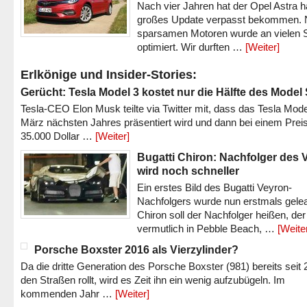
Nach vier Jahren hat der Opel Astra h
großes Update verpasst bekommen.
sparsamen Motoren wurde an vielen S
optimiert. Wir durften …
[Weiter]
Erlkönige und Insider-Stories:
Gerücht: Tesla Model 3 kostet nur die Hälfte des Model
Tesla-CEO Elon Musk teilte via Twitter mit, dass das Tesla Mode
März nächsten Jahres präsentiert wird und dann bei einem Prei
35.000 Dollar …
[Weiter]
Bugatti Chiron: Nachfolger des 
wird noch schneller
Ein erstes Bild des Bugatti Veyron-
Nachfolgers wurde nun erstmals gele
Chiron soll der Nachfolger heißen, der
vermutlich in Pebble Beach, …
[Weite
Porsche Boxster 2016 als Vierzylinder?
Da die dritte Generation des Porsche Boxster (981) bereits seit 
den Straßen rollt, wird es Zeit ihn ein wenig aufzubügeln. Im
kommenden Jahr …
[Weiter]