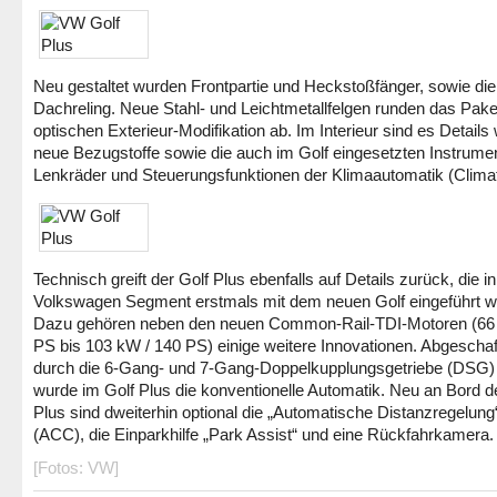
Neu gestaltet wurden Frontpartie und Heckstoßfänger, sowie die
Dachre­ling. Neue Stahl- und Leichtmetallfelgen runden das Pake
optischen Exterieur-Modifikation ab. Im Interieur sind es Details 
neue Bezugstoffe sowie die auch im Golf einge­setzten Instrume
Lenkräder und Steuerungsfunktionen der Klimaautomatik (Climat
Technisch greift der Golf Plus ebenfalls auf Details zurück, die 
Volkswagen Segment erstmals mit dem neuen Golf eingeführt w
Dazu gehören neben den neu­en Common-Rail-TDI-Motoren (66
PS bis 103 kW / 140 PS) einige weitere Inno­vationen. Abgeschaf
durch die 6-Gang- und 7-Gang-Doppelkupplungsgetriebe (DSG) 
wurde im Golf Plus die konventionelle Automatik. Neu an Bord d
Plus sind dweiterhin optional die „Automatische Distanzregelung
(ACC), die Einparkhilfe „Park Assist“ und eine Rückfahrkamera.
[Fotos: VW]