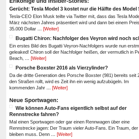
Erlkönige und Insider-Stories:
Gerücht: Tesla Model 3 kostet nur die Hälfte des Model
Tesla-CEO Elon Musk teilte via Twitter mit, dass das Tesla Mode
März nächsten Jahres präsentiert wird und dann bei einem Prei
35.000 Dollar …
[Weiter]
Bugatti Chiron: Nachfolger des Veyron wird noch sc
Ein erstes Bild des Bugatti Veyron-Nachfolgers wurde nun erstm
geleaked! Chiron soll der Nachfolger heißen, der vermutlich in P
Beach, …
[Weiter]
Porsche Boxster 2016 als Vierzylinder?
Da die dritte Generation des Porsche Boxster (981) bereits seit 
den Straßen rollt, wird es Zeit ihn ein wenig aufzubügeln. Im
kommenden Jahr …
[Weiter]
Neue Sportwagen:
Wie können Auto-Fans eigentlich selbst auf der
Rennstrecke fahren?
Mal einen Sportwagen oder gar einen Rennwagen über eine
Rennstrecke jagen: Der Traum vieler Auto-Fans. Ein Traum, der
bleiben muss. Denn …
[Weiter]